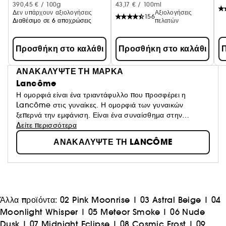
390,45 € / 100g
43,17 € / 100ml
Δεν υπάρχουν αξιολογήσεις
Αξιολογήσεις
156
Διαθέσιμο σε 6 αποχρώσεις
πελατών
Προσθήκη στο καλάθι
Προσθήκη στο καλάθι
Π
ΑΝΑΚΑΛΥΨΤΕ ΤΗ ΜΑΡΚΑ
Lancôme
Η ομορφιά είναι ένα τριαντάφυλλο που προσφέρει η
Lancôme στις γυναίκες. Η ομορφιά των γυναικών
ξεπερνά την εμφάνιση. Είναι ένα συναίσθημα στην
επιφάνεια, μια αφύπνιση όλων των αισθήσεων, η
Δείτε περισσότερα
αντανάκλαση μιας αρμονίας μεταξύ της καρδιάς, του
ΑΝΑΚΑΛΥΨΤΕ ΤΗ LANCÔME
σώματος και του πνεύματος. Πιστεύουμε ότι κάθε γυναίκα
έχει την ομορφιά της και θέλουμε να δώσουμε στην κάθε
μία την ελευθερία να ανθίσει προσφέροντάς της τις πιο
όμορφες επιστημονικές μας καινοτομίες. Για τη Lancôme,
η ομορφιά του αύριο θα είναι ζωντανή, γενναιόδωρη,
πληθυντική.
Άλλα προϊόντα:
02 Pink Moonrise
|
03 Astral Beige
|
04
Moonlight Whisper
|
05 Meteor Smoke
|
06 Nude
Dusk
|
07 Midnight Eclipse
|
08 Cosmic Frost
|
09