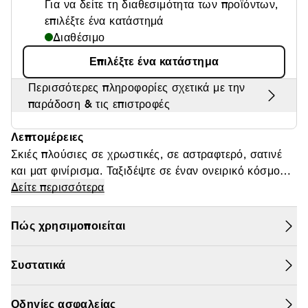
Για να δείτε τη διαθεσιμότητα των προϊόντων,
Θαμπάδα
επιλέξτε ένα κατάστημά
Διαθέσιμο
Επιλέξτε ένα κατάστημα
Περισσότερες πληροφορίες σχετικά με την
παράδοση & τις επιστροφές
Λεπτομέρειες
Σκιές πλούσιες σε χρωστικές, σε αστραφτερό, σατινέ
και ματ φινίρισμα. Ταξιδέψτε σε έναν ονειρικό κόσμο
και ανακαλύψτε μια νέα διάσταση χρωμάτων, με τις
Δείτε περισσότερα
υψηλής απόδοσης, πολυδιάστατες σκιές μας.
Σχεδιασμένες με τεχνολογία micro-aired powder,
Πώς χρησιμοποιείται
απλώνονται εύκολα και ομοιόμορφα εξασφαλίζοντας
αμέσως έντονο αποτέλεσμα. Σε εύχρηστες, αιθέριες
Συστατικά
αποχρώσεις μακράς διάρκειας που φωτίζουν τα μάτια
και αναδεικνύουν το βλέμμα. Δοκιμασμένες και
εγκεκριμένες από τη Lisa Eldridge.
Οδηγίες ασφαλείας