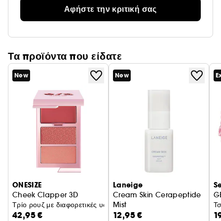
Αφήστε την κριτική σας
Τα προϊόντα που είδατε
New
New
E
ONESIZE
Laneige
S
Cheek Clapper 3D
Cream Skin Cerapeptide
G
Τρίο ρουζ με διαφορετικές υφές
Mist
Τσ
42,95 €
12,95 €
1
Ενυδατικό mist με Πεπτίδια και Κ