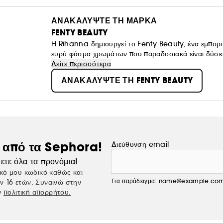
ΑΝΑΚΑΛΥΨΤΕ ΤΗ ΜΑΡΚΑ
FENTY BEAUTY
Η Rihanna δημιουργεί το Fenty Beauty, ένα εμπορικό
ευρύ φάσμα χρωμάτων που παραδοσιακά είναι δύσκο
όραμά του: "Το μακιγιάζ είναι για διασκέδαση και δ
Δείτε περισσότερα
ότι είσαι στολή. Να είσαι ελεύθερος να αδράξεις ευκα
ΑΝΑΚΑΛΥΨΤΕ ΤΗ FENTY BEAUTY
ς από τα Sephora!
Διεύθυνση email
ετε όλα τα προνόμια!
κό μου κωδικό καθώς και
Για παράδειγμα: name@example.co
ν 16 ετών. Συναινώ στην
ν
πολιτική απορρήτου.