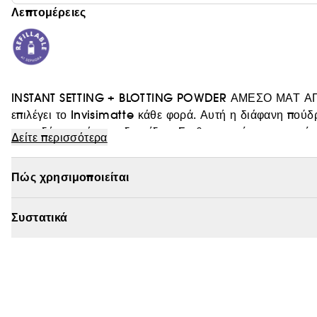
Λεπτομέρειες
INSTANT SETTING + BLOTTING POWDER ΑΜΕΣΟ ΜΑΤ
επιλέγει το Invisimatte κάθε φορά. Αυτή η διάφανη πού
οποιοδήποτε τόνο επιδερμίδας. Σταθεροποιεί και παρατείνε
Δείτε περισσότερα
οπτικά το μέγεθος των πόρων στη στιγμή και απορροφά τη
Reffilable :
τους τόνους επιδερμίδας.
Οι συνθέσεις που αγαπάτε, διαθέσιμες στα 
Πώς χρησιμοποιείται
σέβονται τον πλανήτη
Συστατικά