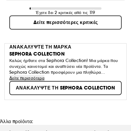
Έχετε δει 2 κριτικές από τις 119
Δείτε περισσότερες κριτικές
ΑΝΑΚΑΛΥΨΤΕ ΤΗ ΜΑΡΚΑ
SEPHORA COLLECTION
Καλώς ήρθατε στα Sephora Collection! Μια μάρκα που
συνεχώς καινοτομεί και αναπτύσει νέα προϊόντα. Τα
Sephora Collection προσφέρουν μια πληθώρα
συναρπαστικών προϊόντων, υφών και χρωμάτων και σας
Δείτε περισσότερα
προσκαλούν να φτιάξτε το δικό σας look ανάλογα με τη
ΑΝΑΚΑΛΥΨΤΕ ΤΗ SEPHORA COLLECTION
διάθεσή σας.
Άλλα προϊόντα: