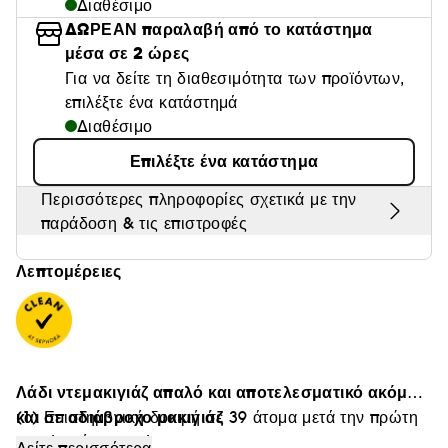
Διαθέσιμο
Θαμπάδα
ΔΩΡΕΑΝ παραλαβή από το κατάστημα
μέσα σε 2 ώρες
Για να δείτε τη διαθεσιμότητα των προϊόντων,
επιλέξτε ένα κατάστημά
Διαθέσιμο
Επιλέξτε ένα κατάστημα
Περισσότερες πληροφορίες σχετικά με την
παράδοση & τις επιστροφές
Λεπτομέρειες
Λάδι ντεμακιγιάζ απαλό και αποτελεσματικό ακόμα
και σε αδιάβροχο μακιγιάζ
(1) Επιστημονική δοκιμή σε 39 άτομα μετά την πρώτη
εφαρμογή.
Το λάδι ντεμακιγιάζ comfort της SEPHORA