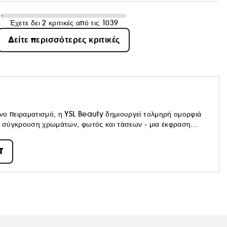
Έχετε δει 2 κριτικές από τις 1039
Δείτε περισσότερες κριτικές
νο πειραματισμό, η YSL Beauty δημιουργεί τολμηρή ομορφιά
ια σύγκρουση χρωμάτων, φωτός και τάσεων - μια έκφραση
στημένο. Πρωτοπόρος και αυθεντική, δημιουργεί εμβληματικά
ρμίδας εμπνευσμένα από την κληρονομιά του Yves Saint
T
 για γενιές. Νεανική, edgy, πολυτελής. Η YSL Beauty
αι τώρα.