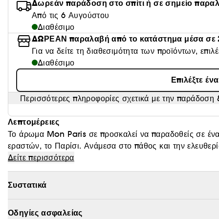
Δωρεάν παράδοση στο σπίτι ή σε σημείο παρα
Από τις 6 Αυγούστου
Διαθέσιμο
ΔΩΡΕΑΝ παραλαβή από το κατάστημα μέσα σε 
Για να δείτε τη διαθεσιμότητα των προϊόντων, επιλ
Διαθέσιμο
Επιλέξτε έν
Περισσότερες πληροφορίες σχετικά με την παράδοση &
Λεπτομέρειες
Το άρωμα Mon Paris σε προσκαλεί να παραδοθείς σε έν
εραστών, το Παρίσι. Ανάμεσα στο πάθος και την ελευθερί
τον αισθησιασμό του musk, τον υπνωτισμό της συμφωνίας
Δείτε περισσότερα
Εμπνευσμένο από τη σύγχρονη γοητεία και το εντυπωσιακ
lavallière αποκαλύπτει την κομψότητα ενός πολύπλευρο
Συστατικά
ζουν και αγαπούν παράφορα.
Οδηγίες ασφαλείας