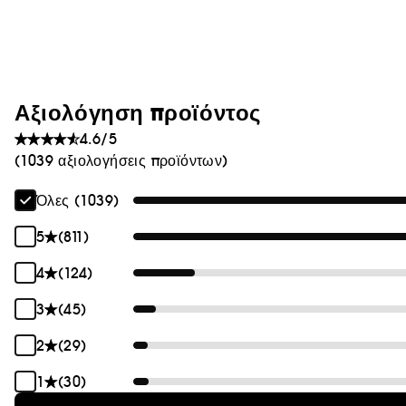
Θαμπάδα
Αξιολόγηση προϊόντος
4.6/5
(1039 αξιολογήσεις προϊόντων)
Όλες (1039)
5
(811)
4
(124)
3
(45)
2
(29)
1
(30)