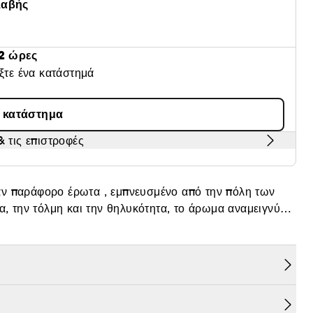
λαβής
2 ώρες
έξτε ένα κατάστημά
α κατάστημα
 τις επιστροφές
αν παράφορο έρωτα , εμπνευσμένο από την πόλη των
α, την τόλμη και την θηλυκότητα, το άρωμα αναμειγνύει
 Datura και την εξαιρετική ένταση του πατσουλί.
ό στυλ της γυναίκας Yves Saint Laurent, το μαύρο
υ μπουκαλιού. Mon Paris, το άρωμα των εραστών που