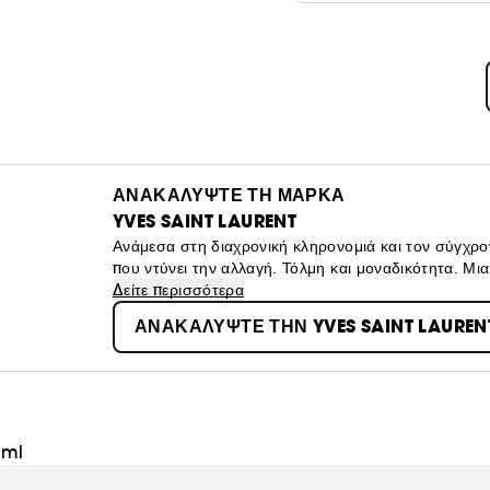
ΑΝΑΚΑΛΥΨΤΕ ΤΗ ΜΑΡΚΑ
YVES SAINT LAURENT
Ανάμεσα στη διαχρονική κληρονομιά και τον σύγχρο
που ντύνει την αλλαγή. Τόλμη και μοναδικότητα. Μ
απελευθερωμένη από συμβάσεις, αμφισβητεί το κατε
Δείτε περισσότερα
προϊόντα μακιγιάζ, αρωμάτων και περιποίησης επιδε
ΑΝΑΚΑΛΥΨΤΕ ΤΗΝ YVES SAINT LAUREN
Laurent, ο οποίος διαμόρφωσε το πνεύμα της εποχής
απελευθερώνει και επαναπροσδιορίζει τα όρια, εδώ κ
0ml