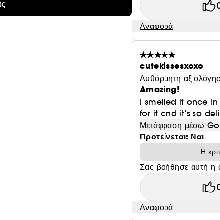
ας
Αναφορά
cutekissesxoxo
Αυθόρμητη αξιολόγησ
Amazing!
I smelled it once in
for it and it’s so de
Μετάφραση μέσω Go
Προτείνεται: Ναι
Η κρι
Σας βοήθησε αυτή η 
Αναφορά