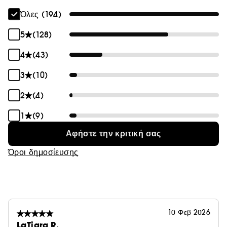
Μάθετε περισσότερα για το Clean at Sephora
(ΕΔΩ)
Όλες (194)
Vegan :
Προϊόντα που παρασκευάζονται με συστατικά
5
(128)
φυσικής προέλευσης.
4
(43)
3
(10)
2
(4)
1
(9)
Αφήστε την κριτική σας
Όροι δημοσίευσης
10 Φεβ 2026
LaTigra R.