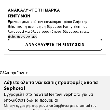
ΑΝΑΚΑΛΥΨΤΕ ΤΗ ΜΑΡΚΑ
FENTY SKIN
Εμπνευσμένο από τον παγκόσμιο τρόπο ζωής της
Rihanna, η περιποίηση δέρματος Fenty Skin που
λειτουργεί για όλους τους τύπους δέρματος, έχει
απίστευτη αίσθηση και σας κάνει να αισθάνεστε καλά όταν
Δείτε περισσότερα
το χρησιμοποιείτε και είναι για όλους. Ενημερωθείτε για τη
ΑΝΑΚΑΛΥΨΤΕ ΤΗ FENTY SKIN
νέα κουλτούρα της περιποίησης της επιδερμίδας!
Άλλα προϊόντα:
Λάβετε όλα τα νέα και τις προσφορές από τα
Sephora!
Εγγραφείτε στο newsletter των Sephora για να
απολαύσετε όλα τα προνόμια!
Με την εγγραφή, συμφωνώ να λαμβάνω μέσω email τον