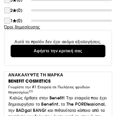
3
(0)
τζελ καθαρισμού The POREfessional Good Cleanup
(πωλούνται χωριστά) για εξαιρετικά φρέσκια και
2
(0)
καθαρή επιδερμίδα.
1
(0)
Όροι δημοσίευσης
Αυτό το προϊόν δεν έχει ακόμα αξιολογήσεις.
Αφήστε την κριτική σας
ΑΝΑΚΑΛΥΨΤΕ ΤΗ ΜΑΡΚΑ
BENEFIT COSMETICS
Γνωρίστε την #1 Εταιρεία σε Πωλήσεις φρυδιών
(1)
παγκοσμίως
Καλώς ήρθατε στην Benefit! Την εταιρεία που έχει
δημιουργήσει το Benetint, το The POREfessional,
την BADgal BANG! και πιθανότατα κάποιο από τα