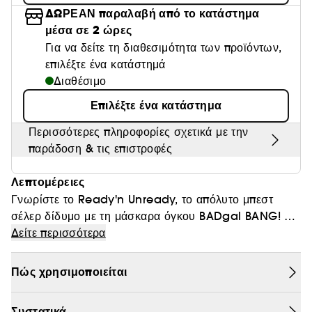
ΔΩΡΕΑΝ παραλαβή από το κατάστημα
Θαμπάδα
μέσα σε 2 ώρες
Για να δείτε τη διαθεσιμότητα των προϊόντων,
επιλέξτε ένα κατάστημά
Διαθέσιμο
Επιλέξτε ένα κατάστημα
Περισσότερες πληροφορίες σχετικά με την
παράδοση & τις επιστροφές
Λεπτομέρειες
Γνωρίστε το Ready'n Unready, το απόλυτο μπεστ
σέλερ δίδυμο με τη μάσκαρα όγκου BADgal BANG! και
το λάδι καθαρισμού ντεμακιγιάζ The POREfessional
Δείτε περισσότερα
Get Unblocked! Αυτό το απαραίτητο δίδυμο σάς
χαρίζει βλεφαρίδες με έντονο όγκο κατά τη διάρκεια της
Πώς χρησιμοποιείται
ημέρας και τέλειο ντεμακιγιάζ το βράδυ. Το πρωί
ξεκινήστε με τη μάσκαρα BADgal BANG! για
Συστατικά