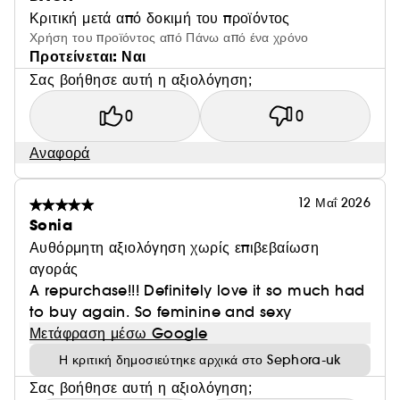
Κριτική μετά από δοκιμή του προϊόντος
Χρήση του προϊόντος από Πάνω από ένα χρόνο
Προτείνεται: Ναι
ΟΙ ΝΟΤΕΣ:
Σας βοήθησε αυτή η αξιολόγηση;
Νότες κορυφής: μανταρίνι, πορτοκάλι, αχλάδι, γλυκό
0
0
ροδάκινο
Αναφορά
Νότες καρδιάς: μανόλια, λευκή παιώνια, τριαντάφυλλο
centifolia, ξύλο βιολέτας
12 Μαΐ 2026
Sonia
Νότες βάσης: βετιβέρ, υπογραφή KAYALI, Ambrox®
Αυθόρμητη αξιολόγηση χωρίς επιβεβαίωση
Super, βανίλια, πραλίνα, musk
αγοράς
A repurchase!!! Definitely love it so much had
to buy again. So feminine and sexy
Μετάφραση μέσω Google
Η κριτική δημοσιεύτηκε αρχικά στο Sephora-uk
Σας βοήθησε αυτή η αξιολόγηση;