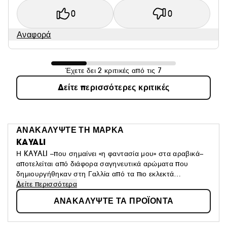
0
0
Αναφορά
Έχετε δει 2 κριτικές από τις 7
Δείτε περισσότερες κριτικές
ΑΝΑΚΑΛΥΨΤΕ ΤΗ ΜΑΡΚΑ
KAYALI
Η KAYALI –που σημαίνει «η φαντασία μου» στα αραβικά–
αποτελείται από διάφορα σαγηνευτικά αρώματα που
δημιουργήθηκαν στη Γαλλία από τα πιο εκλεκτά
συστατικά. Αυτή η κορυφαία συλλογή τιμά την τεχνική του
Δείτε περισσότερα
« layering », δημιουργώντας ένα άρωμα που σας ταιριάζει
ΑΝΑΚΑΛΥΨΤΕ ΤΑ ΠΡΟΪΟΝΤΑ
απόλυτα. Η KAYALI εμπνέεται από τους θησαυρούς της
Μέσης Ανατολής, ενός πολιτισμού που φημίζεται για τη
φινέτσα του και την απλότητά του. Τέσσερα αρώματα.