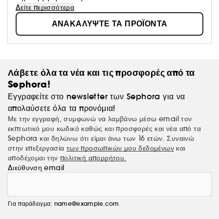
συστατικά. Αυτή η κορυφαία συλλογή τιμά την τεχνική του
Δείτε περισσότερα
« layering », δημιουργώντας ένα άρωμα που σας ταιριάζει
ΑΝΑΚΑΛΥΨΤΕ ΤΑ ΠΡΟΪΟΝΤΑ
απόλυτα. Η KAYALI εμπνέεται από τους θησαυρούς της
Μέσης Ανατολής, ενός πολιτισμού που φημίζεται για τη
φινέτσα του και την απλότητά του. Τέσσερα αρώματα.
Εκατοντάδες αρμονικές νότες. Ένα εκατομμύριο
«διαθέσεις».
Λάβετε όλα τα νέα και τις προσφορές από τα
Sephora!
Εγγραφείτε στο newsletter των Sephora για να
απολαύσετε όλα τα προνόμια!
Με την εγγραφή, συμφωνώ να λαμβάνω μέσω email τον
εκπτωτικό μου κωδικό καθώς και προσφορές και νέα από τα
Sephora και δηλώνω ότι είμαι άνω των 16 ετών. Συναινώ
στην επεξεργασία
των προσωπικών μου δεδομένων
και
αποδέχομαι την
πολιτική απορρήτου.
Διεύθυνση email
Για παράδειγμα: name@example.com