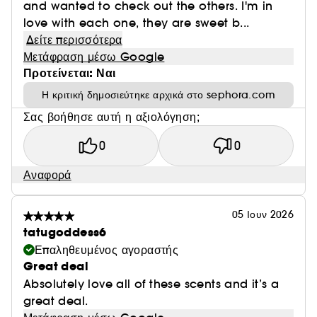
and wanted to check out the others. I'm in
• Προφίλ: λαμπερό, χαρούμενο, ηλιόλουστο
love with each one, they are sweet b...
• Οσφρητική οικογένεια: λουλουδάτο
Δείτε περισσότερα
• Τύπος αρώματος: λουλουδάτο φρουτώδες
Μετάφραση μέσω Google
• Βασικές νότες: αφρώδες λίτσι, μαύρο
Προτείνεται: Ναι
φραγκοστάφυλο, ζαχαρωμένη βιολέτα
Η κριτική δημοσιεύτηκε αρχικά στο sephora.com
ΣΧΕΤΙΚΑ ΜΕ ΤΟ ΜΠΟΥΚΑΛΙ:
Σας βοήθησε αυτή η αξιολόγηση;
Τα αρώματα Eden της KAYALI διατίθενται σε
λακαρισμένα μπουκάλια που αντικατοπτρίζουν τον
0
0
ζωντανό και γενναιόδωρο χαρακτήρα του αρώματος
Αναφορά
που περιέχουν. Τα μπουκάλια σε σχήμα διαμαντιού και
τα πολυτελή καπάκια τους, διακοσμημένα με
πολύτιμους λίθους και εμπνευσμένα από τη Μέση
05 Ιουν 2026
Ανατολή, ξεχωρίζουν αμέσως. Οι αριθμοί που είναι
tatugoddess6
χαραγμένοι σε κάθε μπουκάλι δείχνουν τον αριθμό των
Επαληθευμένος αγοραστής
συνθέσεων που χρειάστηκαν για να επιτευχθεί η τέλεια
Great deal
σύνθεση.
Absolutely love all of these scents and it’s a
great deal.
ΤΟ ΣΕΤ ΠΕΡΙΕΧΕΙ: