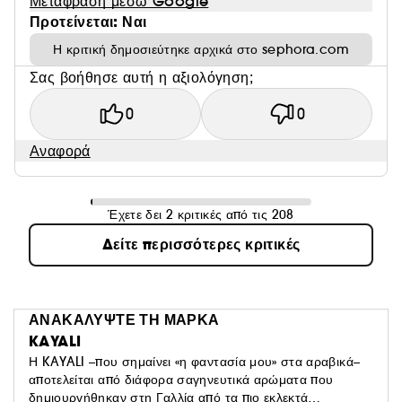
Μετάφραση μέσω Google
• 10 ml Eden Juicy Apple | 01 Eau de Parfum
Προτείνεται: Ναι
• 10 ml Eden Plush Pear | 23 Eau de Parfum
Η κριτική δημοσιεύτηκε αρχικά στο sephora.com
• 10 ml Eden Sweet Peach | 35 Eau de Parfum
Σας βοήθησε αυτή η αξιολόγηση;
• 10 ml Eden Sparkling Lychee | 39 Eau de Parfum
0
0
Αναφορά
Έχετε δει 2 κριτικές από τις 208
Δείτε περισσότερες κριτικές
ΑΝΑΚΑΛΥΨΤΕ ΤΗ ΜΑΡΚΑ
KAYALI
Η KAYALI –που σημαίνει «η φαντασία μου» στα αραβικά–
αποτελείται από διάφορα σαγηνευτικά αρώματα που
δημιουργήθηκαν στη Γαλλία από τα πιο εκλεκτά