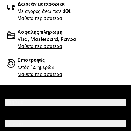
Δωρεάν μεταφορικά
Με αγορές άνω των 40€
Μάθετε περισσότερα
Ασφαλής πληρωμή
Visa, Mastercard, Paypal
Μάθετε περισσότερα
Επιστροφές
εντός 14 ημερών
Μάθετε περισσότερα
Βοήθεια
Επικοινωνήστε μαζί μας
Αποδεκτοί τρόποι πληρωμής
Για εσάς
Ο λογαριασμός μου