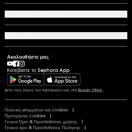
Συχνές ερωτήσεις
Καταστήματα
Sitemap
Όροι επιστροφής προϊόντων
Ανακαλύψτε τη Sephora
Έντυπο Επιστροφής - Υπαναχώρησης
Σχετικά με τη Sephora
Οικονομικά στοιχεία
Inspiration
Ευκαιρίες Καριέρας
International
Sephora Prize
Sephora Blog
Ακολουθήστε μας
Clean at Sephora
Συσκευασία Παραγγελιών
Κατεβάστε το Sephora App
Sephora Stands
Δείτε τους όρους των προσφορών μας στα
Beauty Offers.
Περισσότερες πληροφορίες
Πολιτική απορρήτου και cookies
Προτιμήσεις cookies
Γενικοί Όροι & Προϋποθέσεις χρήσης
Γενικοί όροι & Προϋποθέσεις Πώλησης