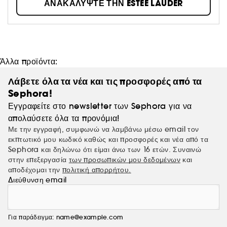
ΑΝΑΚΑΛΥΨΤΕ ΤΗΝ ESTÉE LAUDER
εταιρεία έχει παραμείνει πιστή στο ακλόνητο πιστεύω που
ενέπνευσε την κυρία Estée Lauder να ιδρύσει την εταιρία
το 1946: κάθε γυναίκα μπορεί να είναι όμορφη.
Ανακαλύψτε υπέροχα προϊόντα μακιγιάζ, αρώματα και
προϊόντα περιποίησης Estée Lauder.
Άλλα προϊόντα:
Λάβετε όλα τα νέα και τις προσφορές από τα
Sephora!
Εγγραφείτε στο newsletter των Sephora για να
απολαύσετε όλα τα προνόμια!
Με την εγγραφή, συμφωνώ να λαμβάνω μέσω email τον
εκπτωτικό μου κωδικό καθώς και προσφορές και νέα από τα
Sephora και δηλώνω ότι είμαι άνω των 16 ετών. Συναινώ
στην επεξεργασία
των προσωπικών μου δεδομένων
και
αποδέχομαι την
πολιτική απορρήτου.
Διεύθυνση email
Για παράδειγμα: name@example.com