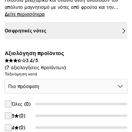
Πλούσια μπαχαρικά και σπάνια άνθη αναδίδουν τον
Θαμπάδα
απόλυτο μαγνητισμό με νότες από φρούτα και την
αισθησιακή πολυτέλεια της βανίλιας.
Υψηλές νότες:
Δείτε περισσότερα
Τριαντάφυλλο, μιγκέ, βερίκοκο
Οσφρητικές νότες
Αξιολόγηση προϊόντος
Μεσαίες νότες:
3.4/5
(7 αξιολογήσεις προϊόντων)
Άνθος πορτοκαλιάς, γαρύφαλλο, κάρδαμο
Ταξινόμηση κατά
Πιο πρόσφατη
Βασικές νότες:
Όλες (0)
Σανταλόξυλο, βανίλια, κεχριμπάρι
5
(0)
4
(0)