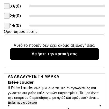
3
(0)
ΑΡΩΜΑ
2
(0)
Το SpellBound που κυκλοφόρησε το 1991 αποτυπώνει
την έντονη μαγεία του έρωτα. Εμπνευσμένο από την
1
(0)
Ανατολή, αναδίδει πάθος, αισθησιασμό και θηλυκότητα.
Όροι δημοσίευσης
Αυτό το προϊόν δεν έχει ακόμα αξιολογήσεις.
«Το SpellBound επαναπροσδιορίζει τον αισθησιασμό
Αφήστε την κριτική σας
και το ρομαντισμό», δήλωσε η Evelyn Lauder. «Μέσα
στις τόσες δυσκολίες που αντιμετωπίζουμε καθημερινά,
προτεραιότητά μας είναι η αναζήτηση του ρομαντισμού
και της φαντασίας. Όλοι θέλουμε να ερωτευτούμε ξανά.
ΑΝΑΚΑΛΥΨΤΕ ΤΗ ΜΑΡΚΑ
Το SpellBound ανοίγει τις πόρτες.»
Estée Lauder
H Estée Lauder είναι μία από τις πιο αναγνωρίσιμες και
γνωστές εταιρείες καλλυντικών παγκοσμίως. Τα προϊόντα
της εταιρείας (περιποίησης, μακιγιάζ και αρώματα) είναι
καινοτόμα, τεχνολογικά προηγμένα και αποδεδειγμένα
Δείτε περισσότερα
αποτελεσματικά. Για περισσότερα από 60 χρόνια, η