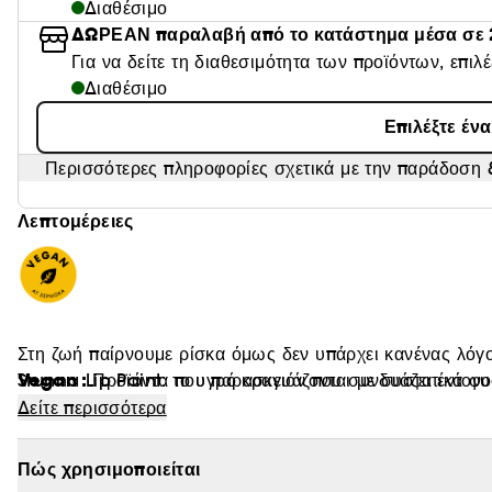
Διαθέσιμο
ΔΩΡΕΑΝ παραλαβή από το κατάστημα μέσα σε 
Για να δείτε τη διαθεσιμότητα των προϊόντων, επιλ
Διαθέσιμο
Επιλέξτε έν
Περισσότερες πληροφορίες σχετικά με την παράδοση &
Λεπτομέρειες
Στη ζωή παίρνουμε ρίσκα όμως δεν υπάρχει κανένας λόγος
Vegan :
Stunna Lip Paint: το υγρό κραγιόν που συνδυάζει έντονο
Προϊόντα που παρασκευάζονται με συστατικά φυ
κόκκινη απόχρωση που μαγνητίζει τα βλέμματα και ταιριάζ
Δείτε περισσότερα
τέλεια απόχρωση κόκκινου για όλες μας - την επέλεξε η ίδια η Rihanna και πέρασε από άπειρες δοκιμές ώστε να
είναι απολύτως βέβαιο πως δείχνει το ίδιο εκπληκτική σε
Πώς χρησιμοποιείται