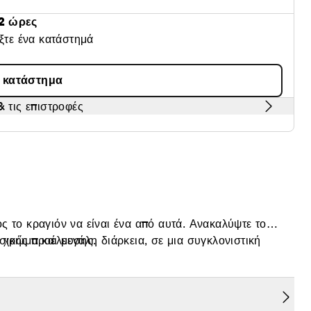
2 ώρες
έξτε ένα κατάστημά
α κατάστημα
 τις επιστροφές
 το κραγιόν να είναι ένα από αυτά. Ανακαλύψτε το
 χρώμα και μεγάλη διάρκεια, σε μια συγκλονιστική
σικής προέλευσης.
ει σε όλες τις γυναίκες. Αυτή είναι δίχως αμφιβολία η
 κάθε γυναίκα.