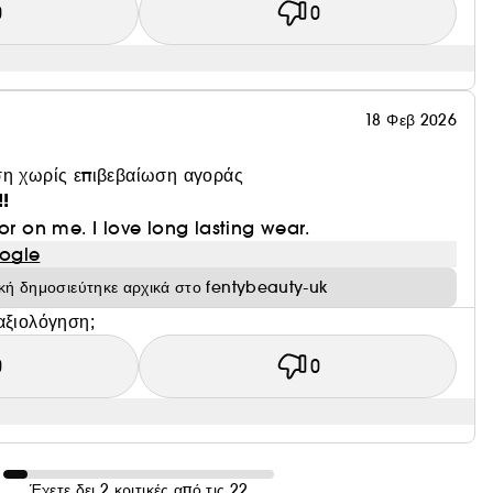
0
0
18 Φεβ 2026
η χωρίς επιβεβαίωση αγοράς
!
or on me. I love long lasting wear.
ogle
ική δημοσιεύτηκε αρχικά στο fentybeauty-uk
αξιολόγηση;
0
0
Έχετε δει 2 κριτικές από τις 22