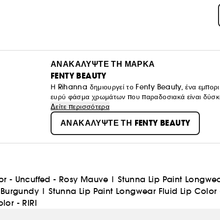
ΑΝΑΚΑΛΥΨΤΕ ΤΗ ΜΑΡΚΑ
FENTY BEAUTY
Η Rihanna δημιουργεί το Fenty Beauty, ένα εμπορικό
ευρύ φάσμα χρωμάτων που παραδοσιακά είναι δύσκο
όραμά του: "Το μακιγιάζ είναι για διασκέδαση και δ
Δείτε περισσότερα
ότι είσαι στολή. Να είσαι ελεύθερος να αδράξεις ευκα
ΑΝΑΚΑΛΥΨΤΕ ΤΗ FENTY BEAUTY
lor - Uncuffed - Rosy Mauve
|
Stunna Lip Paint Longwear
 Burgundy
|
Stunna Lip Paint Longwear Fluid Lip Color 
lor - RIRI