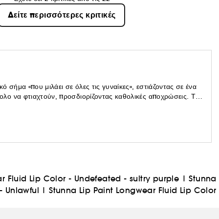
Δείτε περισσότερες κριτικές
 σήμα «που μιλάει σε όλες τις γυναίκες», εστιάζοντας σε ένα
λο να φτιαχτούν, προσδιορίζοντας καθολικές αποχρώσεις. Το
εν πρέπει να φοριέται από υποχρέωση, ή να δίνει την εντύπωση
ιρίες, να ρισκάρεις, να τολμήσεις κάτι νέο ή διαφορετικό".
 Fluid Lip Color - Undefeated - sultry purple
|
Stunna
- Unlawful
|
Stunna Lip Paint Longwear Fluid Lip Color