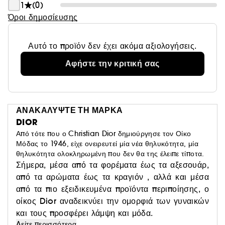
2Δοκιμή ακριβείας σε 33 γυναίκες μετά από εφαρμογή
1
(0)
για 10 λεπτά.
Όροι δημοσίευσης
³Αυτοβαθμολόγηση από 40 άτομα μετά από εφαρμογή
για 10 λεπτά.
Αυτό το προϊόν δεν έχει ακόμα αξιολογήσεις.
Αφήστε την κριτική σας
ΑΝΑΚΑΛΥΨΤΕ ΤΗ ΜΑΡΚΑ
DIOR
Από τότε που ο Christian Dior δημιούργησε τον Οίκο
Μόδας το 1946, είχε ονειρευτεί μία νέα θηλυκότητα, μία
θηλυκότητα ολοκληρωμένη που δεν θα της έλειπε τίποτα.
Σήμερα, μέσα από τα φορέματα έως τα αξεσουάρ,
από τα αρώματα έως τα κραγιόν , αλλά και μέσα
από τα πιο εξειδικευμένα προϊόντα περιποίησης, ο
οίκος Dior αναδεικνύει την ομορφιά των γυναικών
και τους προσφέρει λάμψη και μόδα.
Δείτε περισσότερα