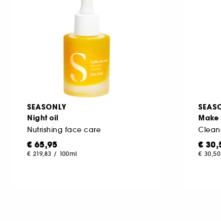
αφυπνίσει τη λάμψη του μέσα σε λίγα λεπτά.
SEASONLY
SEAS
Night oil
Make 
Nutrishing face care
Clean
€ 65,95
€ 30,
€ 219,83
/
100ml
€ 30,50