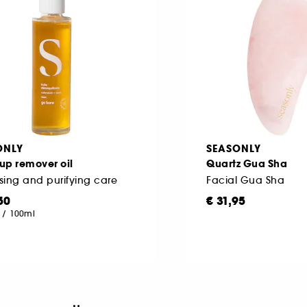
ONLY
SEASONLY
up remover oil
Quartz Gua Sha
sing and purifying care
Facial Gua Sha
50
€ 31,95
/
100ml