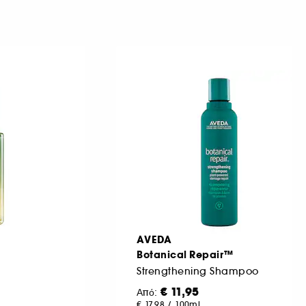
AVEDA
Botanical Repair™
Strengthening Shampoo
€ 11,95
Από:
€ 17,98
/
100ml