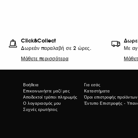
Click&Collect
Δωρε
Δωρεάν παραλαβή σε 2 ώρες.
Με αγ
Μάθετε περισσότερα
Μάθετ
Βοήθεια
Για εσάς
Επικοινωνήστε μαζί μας
Καταστήματα
Αποδεκτοί τρόποι πληρωμής
Όροι επιστροφής προϊόντων
Ο λογαριασμός μου
Έντυπο Επιστροφής - Υπα
Συχνές ερωτήσεις