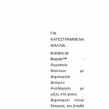
συστατικά, πράσινη χημεία και άρωμα, όλα
καθοδηγούμενα από μια αποστολή φροντίδας για
τον κόσμο.
ΓΙΑ
ΚΑΤΕΣΤΡΑΜΜΈΝΑ
ΜΑΛΛΙΆ.
Botanical
Repair™ -
Θεραπεία
Μαλλιών με
Δημιουργία
Δεσμών
Αναδόμηση με
ρίζες στη φύση.
Δημιουργεί νέους
δεσμούς και βοηθά