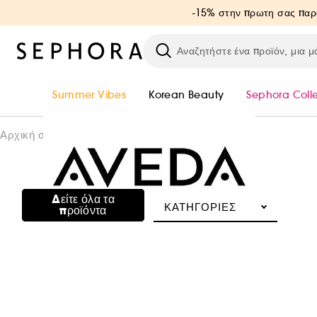
-15% στην πρωτη σας παρ
Summer Vibes
Korean Beauty
Sephora Coll
ΑΝΑΚΑΛΥΨΤΕ ΤΟ
Aveda
Αρχική σελίδα
"Είμαστε η Γη." — Horst Rechelbacher
Ιδρυμένη το 1978 από τον Horst Rechelbacher, η
Δείτε όλα τα
ΚΑΤΗΓΟΡΊΕΣ
αποστολή της Aveda είναι να φροντίζει τον κόσμο,
προϊόντα
από τα προϊόντα μας μέχρι τη συνεισφορά μας
στην κοινωνία. Στοχεύουμε να ηγηθούμε της
περιβαλλοντικής ευθύνης, τόσο στην ομορφιά όσο
και παγκόσμια.
Ισχυρή απόδοση: Οι φόρμουλές μας χρησιμοποιούν
vegan συστατικά, βιοτεχνολογικά φυσικά