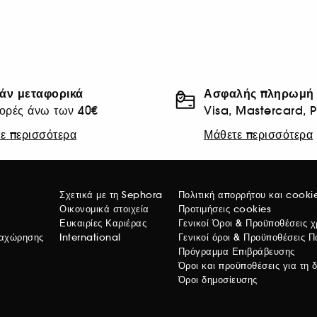
άν μεταφορικά
Ασφαλής πληρωμή
ορές άνω των 40€
Visa, Mastercard, 
ε περισσότερα
Μάθετε περισσότερα
Σχετικά με τη Sephora
Πολιτική απορρήτου και cooki
Οικονομικά στοιχεία
Προτιμήσεις cookies
Προτιμήσε
Ευκαιρίες Καριέρας
Γενικοί Όροι & Προϋποθέσεις 
ναχώρησης
International
Γενικοί όροι & Προϋποθέσεις 
Πρόγραμμα Επιβράβευσης
Όροι και προϋποθέσεις για τη
Όροι δημοσίευσης