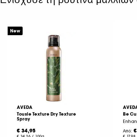
New
AVEDA
AVED
Tousle Texture Dry Texture
Be Cu
Spray
Enhan
€ 34,95
€
Από:
€ 34,26
/
100g
€ 17,98