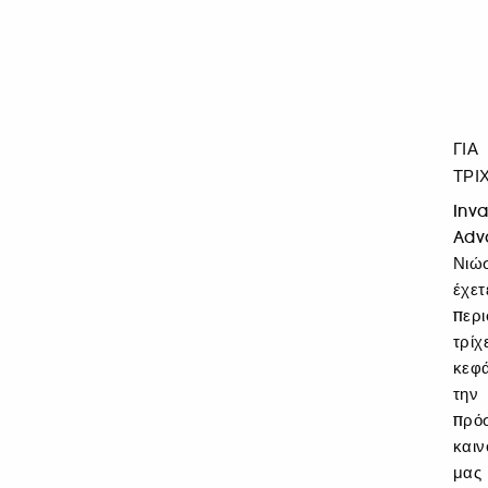
ΓΙΑ
ΤΡΙ
Inv
Adv
Νιώ
έχε
περι
τρί
κεφ
τη
πρό
καιν
μας