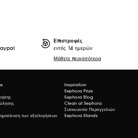
Επιστροφές
Paypal
εντός 14 ημερών
Μάθετε περισσότερα
es
Inspiration
ις cookies
Sephora Prize
χρήσης
Sephora Blog
Πώλησης
Clean at Sephora
Συσκευασία Παραγγελιών
 δημοσίευση των αξιολογήσεων
Sephora Stands