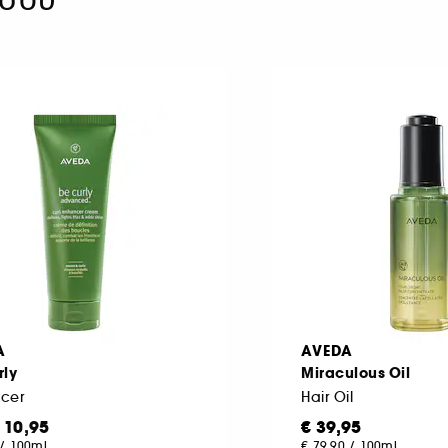
A
AVEDA
rly
Miraculous Oil
cer
Hair Oil
 10,95
€ 39,95
/
100ml
€ 79,90
/
100ml