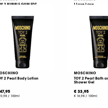
OY 2 BUBBLE GUM EDT
I Love Love
Eau de toilette
4
2
€ 53,95
€ 50,95
πό:
Από:
179,83
/
100ml
€ 169,83
/
100ml
OSCHINO
MOSCHINO
Y 2 Pearl Body Lotion
TOY 2 Pearl Bath 
Shower Gel
 47,95
€ 33,95
23,98
/
100ml
€ 16,98
/
100ml