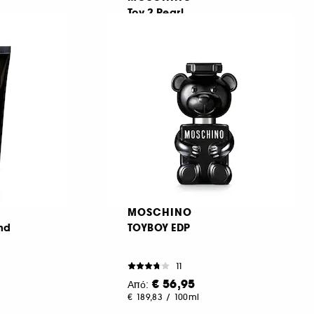
Toy 2 Pearl
Eau de Parfum
323
€ 56,95
Από:
€ 189,83
/
100ml
MOSCHINO
and
TOYBOY EDP
11
€ 56,95
Από:
€ 189,83
/
100ml