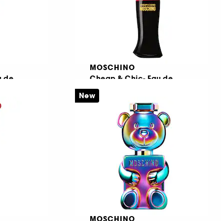
MOSCHINO
u de
Cheap & Chic- Eau de
Parfum
New
2
€ 60,95
€ 121,90
/
100ml
MOSCHINO