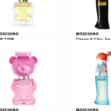
OSCHINO
MOSCHINO
OY 2 EDP
Cheap & Chic- Ea
Toilette 100ml
2
3
€ 56,95
€ 53,95
πό:
Από:
189,83
/
100ml
€ 179,83
/
100ml
OSCHINO
MOSCHINO