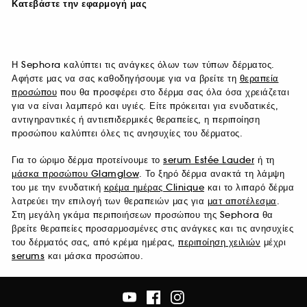
Κατεβάστε την εφαρμογή μας
Η Sephora καλύπτει τις ανάγκες όλων των τύπων δέρματος.
Αφήστε μας να σας καθοδηγήσουμε για να βρείτε τη
θεραπεία
προσώπου
που θα προσφέρει στο δέρμα σας όλα όσα χρειάζεται
για να είναι λαμπερό και υγιές. Είτε πρόκειται για ενυδατικές,
αντιγηραντικές ή αντιεπιδερμικές θεραπείες, η περιποίηση
προσώπου καλύπτει όλες τις ανησυχίες του δέρματος.
Για το ώριμο δέρμα προτείνουμε το
serum Estée Lauder
ή τη
μάσκα προσώπου Glamglow
. Το ξηρό δέρμα ανακτά τη λάμψη
του με την ενυδατική
κρέμα ημέρας Clinique
και το λιπαρό δέρμα
λατρεύει την επιλογή των θεραπειών μας για
ματ αποτέλεσμα
.
Στη μεγάλη γκάμα περιποιήσεων προσώπου της Sephora θα
βρείτε θεραπείες προσαρμοσμένες στις ανάγκες και τις ανησυχίες
του δέρματός σας, από κρέμα ημέρας,
περιποίηση χειλιών
μέχρι
serums
και μάσκα προσώπου.