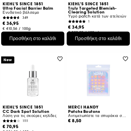
KIEHL'S SINCE 1851
KIEHL'S SINCE 1851
Ultra Facial Barrier Balm
Truly Targeted Blemish-
Clearing Solution
Ενυδατικό βάλσαμο
Υγρό patch κατά των ατελειών
349
1
€ 36,95
€ 34,95
€ 410,56
/
100g
€ 233,00
/
100ml
Προσθήκη στο καλάθι
Προσθήκη στο καλάθι
New
KIEHL'S SINCE 1851
MERCI HANDY
CC Dark Spot Solution
Patchs Boutons
Λύση για τις σκούρες κηλίδες
Αντιμετωπίστε τα σπυράκια σας με στιλ
€ 8,50
1111
€ 70,95