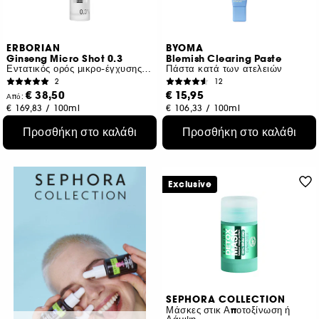
ERBORIAN
BYOMA
Ginseng Micro Shot 0.3
Blemish Clearing Paste
Εντατικός ορός μικρο-έγχυσης για αναδόμηση
Πάστα κατά των ατελειών
2
12
€ 38,50
€ 15,95
Από:
€ 169,83
/
100ml
€ 106,33
/
100ml
2 μεγέθη
Προσθήκη στο καλάθι
Προσθήκη στο καλάθι
Exclusive
SEPHORA COLLECTION
Μάσκες στικ Αποτοξίνωση ή