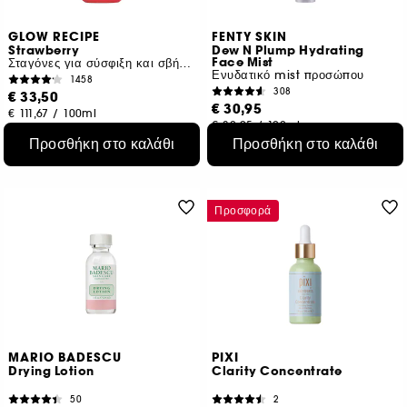
GLOW RECIPE
FENTY SKIN
Strawberry
Dew N Plump Hydrating
Face Mist
Σταγόνες για σύσφιξη και σβήσιμο των πόρων με BHA
Ενυδατικό mist προσώπου
1458
308
€ 33,50
€ 30,95
€ 111,67
/
100ml
€ 30,95
/
100ml
Προσθήκη στο καλάθι
Προσθήκη στο καλάθι
Προσφορά
MARIO BADESCU
PIXI
Drying Lotion
Clarity Concentrate
50
2