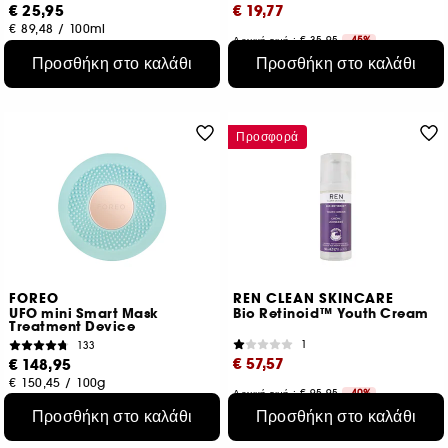
€ 25,95
€ 19,77
€ 89,48
/
100ml
Αρχική τιμή : € 35,95
-45%
€ 65,90
/
100ml
Προσθήκη στο καλάθι
Προσθήκη στο καλάθι
Προσφορά
FOREO
REN CLEAN SKINCARE
UFO mini Smart Mask
Bio Retinoid™ Youth Cream
Treatment Device
1
133
€ 57,57
€ 148,95
€ 150,45
/
100g
Αρχική τιμή : € 95,95
-40%
€ 115,14
/
100ml
Προσθήκη στο καλάθι
Προσθήκη στο καλάθι