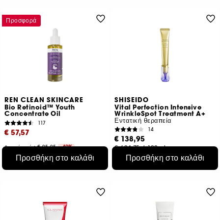
Προσφορά
REN CLEAN SKINCARE
SHISEIDO
Bio Retinoid™ Youth
Vital Perfection Intensive
Concentrate Oil
WrinkleSpot Treatment A+
Εντατική θεραπεία
117
14
€ 57,57
€ 138,95
Αρχική τιμή : € 95,95
-40%
€ 694,75
/
100ml
€ 191,90
/
100ml
Προσθήκη στο καλάθι
Προσθήκη στο καλάθι