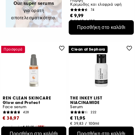
Λάμψη
Our super serums​
Κρεμώδης και ελαφριά υφή
74
για ορατή
€ 9,99
αποτελεσματικότητα.
€ 66,60
/
100g
2 μεγέθη
Προσθήκη στο καλάθι
Προσφορά
Clean at Sephora
REN CLEAN SKINCARE
THE INKEY LIST
Glow and Protect
NIACINAMIDE
Face serum​
Serum
428
222
€ 38,97
€ 11,95
€ 39,83
/
100ml
Αρχική τιμή : € 59,95
-35%
€ 129,90
/
100ml
Προσθήκη στο καλάθι
Προσθήκη στο καλάθι