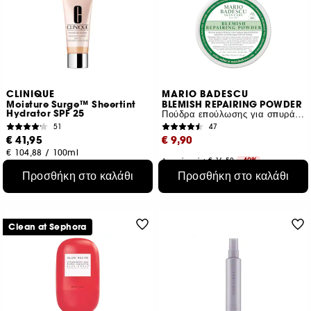
CLINIQUE
MARIO BADESCU
Moisture Surge™ Sheertint
BLEMISH REPAIRING POWDER
Hydrator SPF 25
Πούδρα επούλωσης για σπυράκια
51
47
€ 41,95
€ 9,90
€ 104,88
/
100ml
Αρχική τιμή : € 16,50
-40%
3 αποχρώσεις
€ 70,71
/
100g
Προσθήκη στο καλάθι
Προσθήκη στο καλάθι
Clean at Sephora