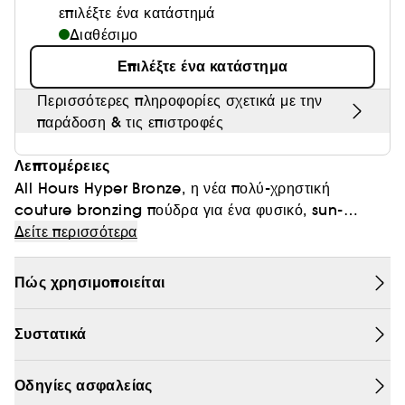
επιλέξτε ένα κατάστημά
Θαμπάδα
Διαθέσιμο
Επιλέξτε ένα κατάστημα
Περισσότερες πληροφορίες σχετικά με την
παράδοση & τις επιστροφές
Λεπτομέρειες
All Hours Hyper Bronze, η νέα πολύ-χρηστική
couture bronzing πούδρα για ένα φυσικό, sun-
kissed, λαμπερό αποτέλεσμα, 24ωρης διάρκειας.
Δείτε περισσότερα
Ενισχυμένη με ενεργά συστατικά περιποίησης και
εμπλουτισμένη με 90% φυσικής προέλευσης συστατικά,
Πώς χρησιμοποιείται
η All Hours Hyper Bronze διορθώνει τις ατέλειες και
περιορίζει την εμφάνιση των πόρων, καθώς
Συστατικά
καταπραΰνει την επιδερμίδα. Το υαλουρονικό οξύ
διατηρεί την επιδερμίδα άνετη και απαλή, η νιασιναμίδη
την ενεργοποιεί και η limetta από τους κήπους του YSL
Οδηγίες ασφαλείας