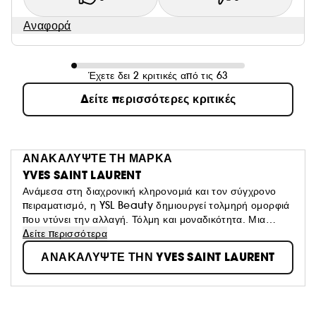
Αναφορά
Έχετε δει 2 κριτικές από τις 63
Δείτε περισσότερες κριτικές
ΑΝΑΚΑΛΥΨΤΕ ΤΗ ΜΑΡΚΑ
YVES SAINT LAURENT
Ανάμεσα στη διαχρονική κληρονομιά και τον σύγχρονο
πειραματισμό, η YSL Beauty δημιουργεί τολμηρή ομορφιά
που ντύνει την αλλαγή. Τόλμη και μοναδικότητα. Μια
σύγκρουση χρωμάτων, φωτός και τάσεων - μια έκφραση
Δείτε περισσότερα
απελευθερωμένη από συμβάσεις, αμφισβητεί το
ΑΝΑΚΑΛΥΨΤΕ ΤΗΝ YVES SAINT LAURENT
κατεστημένο. Πρωτοπόρος και αυθεντική, δημιουργεί
εμβληματικά προϊόντα μακιγιάζ, αρωμάτων και
περιποίησης επιδερμίδας εμπνευσμένα από την
κληρονομιά του Yves Saint Laurent, ο οποίος