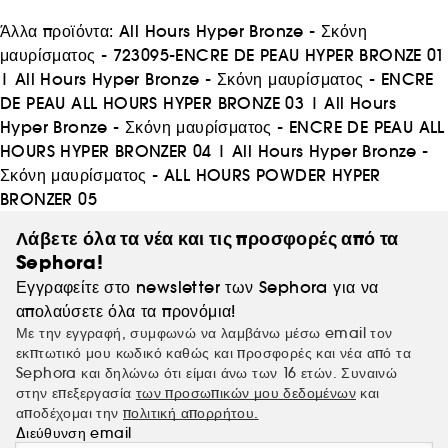
διαμόρφωσε το πνεύμα της εποχής για γενιές. Νεανική,
edgy, πολυτελής. Η YSL Beauty απελευθερώνει και
Άλλα προϊόντα:
All Hours Hyper Bronze - Σκόνη
επαναπροσδιορίζει τα όρια, εδώ και τώρα.
μαυρίσματος - 723095-ENCRE DE PEAU HYPER BRONZE 01
|
All Hours Hyper Bronze - Σκόνη μαυρίσματος - ENCRE
DE PEAU ALL HOURS HYPER BRONZE 03
|
All Hours
Hyper Bronze - Σκόνη μαυρίσματος - ENCRE DE PEAU ALL
HOURS HYPER BRONZER 04
|
All Hours Hyper Bronze -
Σκόνη μαυρίσματος - ALL HOURS POWDER HYPER
BRONZER 05
Λάβετε όλα τα νέα και τις προσφορές από τα
Sephora!
Εγγραφείτε στο newsletter των Sephora για να
απολαύσετε όλα τα προνόμια!
Με την εγγραφή, συμφωνώ να λαμβάνω μέσω email τον
εκπτωτικό μου κωδικό καθώς και προσφορές και νέα από τα
Sephora και δηλώνω ότι είμαι άνω των 16 ετών. Συναινώ
στην επεξεργασία
των προσωπικών μου δεδομένων
και
αποδέχομαι την
πολιτική απορρήτου.
Διεύθυνση email