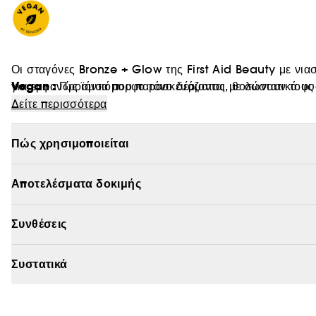
Οι σταγόνες Bronze + Glow της First Aid Beauty με νι
Vegan :
για εμφανώς ομοιόμορφο τόνο δέρματος, θολώνουν τους
Προϊόντα που παρασκευάζονται με συστατικά φυ
Δείτε περισσότερα
Πώς χρησιμοποιείται
Αποτελέσματα δοκιμής
Συνθέσεις
Συστατικά