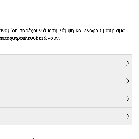
ασιναμίδη παρέχουν άμεση λάμψη και ελαφρύ μαύρισμα
 πόρους και ενυδατώνουν.
σικής προέλευσης.