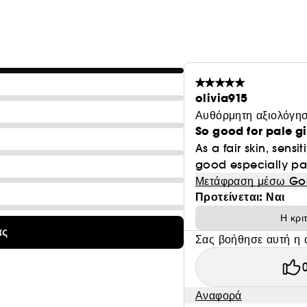
olivia915
Αυθόρμητη αξιολόγησ
So good for pale gi
As a fair skin, sensi
good especially pair
Μετάφραση μέσω Go
Προτείνεται: Ναι
Η κρι
ας
Σας βοήθησε αυτή η 
Αναφορά