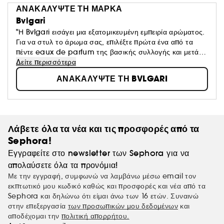
ΑΝΑΚΑΛΥΨΤΕ ΤΗ ΜΑΡΚΑ
Bvlgari
"Η Bvlgari εισάγει μια εξατομικευμένη εμπειρία αρώματος.
Για να στυλ το άρωμα σας, επιλέξτε πρώτα ένα από τα
πέντε eaux de parfum της βασικής συλλογής και μετά
MagnifyForMore για να δώσετε μια προσωπική πινελιά."
Δείτε περισσότερα
ΑΝΑΚΑΛΥΨΤΕ ΤΗ BVLGARI
Λάβετε όλα τα νέα και τις προσφορές από τα
Sephora!
Εγγραφείτε στο newsletter των Sephora για να
απολαύσετε όλα τα προνόμια!
Με την εγγραφή, συμφωνώ να λαμβάνω μέσω email τον
εκπτωτικό μου κωδικό καθώς και προσφορές και νέα από τα
Sephora και δηλώνω ότι είμαι άνω των 16 ετών. Συναινώ
στην επεξεργασία
των προσωπικών μου δεδομένων
και
αποδέχομαι την
πολιτική απορρήτου.