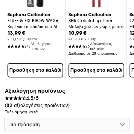
εκδοχή της αισθητικής του Bvlgari Man in Black. Η
δραματική και τολμηρή χρήση του μαύρου χρώματος
Sephora Collection
Sephora Collection
S
υπενθυμίζει την υψηλότερη συγκέντρωση του Parfum,
FLUFF & FIX BROW WAX=
8HR Colorful Lip Liner
12
διαφοροποιώντας το από την πιο έντονη αντίθεση
Κερί για τα φρύδια που δίνει
Μολύβι χειλιών χωρίς μεταφορά
Ef
μεταξύ του μαύρου και του ροζ χρυσού του Eau de
13,99 €
10,99 €
1
υφή και στερεώνει
Α
Parfum.
233,17 € / 100ml
915,83 € / 100g
6.
Αξιολογήσεις
Αξιολογήσεις
273
26
πελατών
πελατών
Διαθέσιμο σε 20 αποχρώσεις
Προσθήκη στο καλάθι
Προσθήκη στο καλάθι
Π
Αξιολόγηση προϊόντος
4.5/5
(82 αξιολογήσεις προϊόντων)
Ταξινόμηση κατά
Πιο πρόσφατη