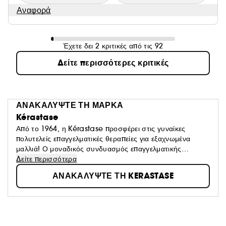
Αναφορά
Έχετε δει 2 κριτικές από τις 92
Δείτε περισσότερες κριτικές
ΑΝΑΚΑΛΥΨΤΕ ΤΗ ΜΑΡΚΑ
Kérastase
Από το 1964, η Kérastase προσφέρει στις γυναίκες
πολυτελείς επαγγελματικές θεραπείες για εξαχνωμένα
μαλλιά! Ο μοναδικός συνδυασμός επαγγελματικής
τεχνογνωσίας κομμωτικής και το καλύτερο της L'Oréal
Δείτε περισσότερα
Advanced Research, επιτρέπει σε κάθε γυναίκα να
ΑΝΑΚΑΛΥΨΤΕ ΤΗ KERASTASE
προσφέρει ένα προσαρμοσμένο πρωτόκολλο θεραπείας
που θα της δώσει μια μοναδική εμπειρία και θα
αποκαλύψει όλη τη λάμψη των μαλλιών της.