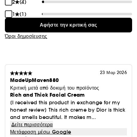
2
(4)
ποσοστό νερού. Το υπόλοιπο 8% των συστατικών
συντελεί στην απόδοση, στην αισθητηριακή απόλαυση
1
(1)
και στη σταθερότητα της σύνθεσης.
Αφήστε την κριτική σας
Όροι δημοσίευσης
23 Μαρ 2026
MadeUpMaven880
Κριτική μετά από δοκιμή του προϊόντος
Rich and Thick Facial Cream
[I received this product in exchange for my
honest review] This rich creme by Dior is thick
and smells beautiful. It makes m...
Δείτε περισσότερα
Μετάφραση μέσω Google