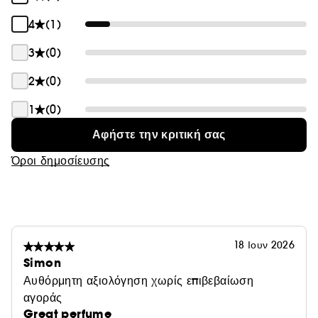
Homme:
1. Ξυπνήστε τις αισθήσεις με τις αναζωογονητικές
4
(1)
νότες του αφρόλουτρου Dior Homme.
2. Χαρίστε απαλότητα στο δέρμα σας με το balm για
3
(0)
μετά το ξύρισμα Dior Homme Dior Homme.
2
(0)
3. Απολαύστε αίσθηση φρεσκάδας με το αποσμητικό
σπρέι Dior Homme.
1
(0)
Αφήστε την κριτική σας
Όροι δημοσίευσης
18 Ιουν 2026
Simon
Αυθόρμητη αξιολόγηση χωρίς επιβεβαίωση
αγοράς
Great perfume