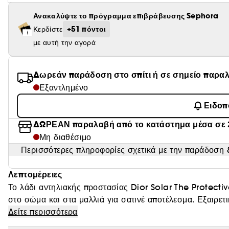
Ανακαλύψτε το πρόγραμμα επιβράβευσης Sephora
+51 πόντοι
Κερδίστε
με αυτή την αγορά
Δωρεάν παράδοση στο σπίτι ή σε σημείο παρα
Εξαντλημένο
Ειδοπ
ΔΩΡΕΑΝ παραλαβή από το κατάστημα μέσα σε 
Μη διαθέσιμο
Περισσότερες πληροφορίες σχετικά με την παράδοση &
Λεπτομέρειες
Το λάδι αντηλιακής προστασίας Dior Solar The Protecti
στο σώμα και στα μαλλιά για σατινέ αποτέλεσμα. Εξαιρετ
Προστατευμένο από τις ακτίνες UVA/UVB και τους επιθετι
Δείτε περισσότερα
σατινέ λάμψη, και το μαύρισμα δείχνει ακόμα πιο όμορφο