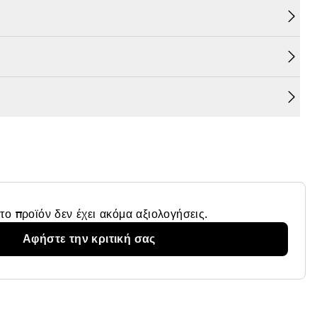
r The Protective Face and Body Oil SPF 15 μπορεί να
κάστε λάδι στην παλάμη σας και εφαρμόστε το στο
το προϊόν δεν έχει ακόμα αξιολογήσεις.
Αφήστε την κριτική σας