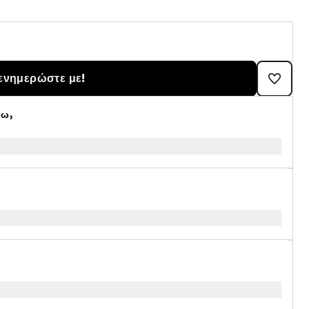
ενημερώστε με!
νω,