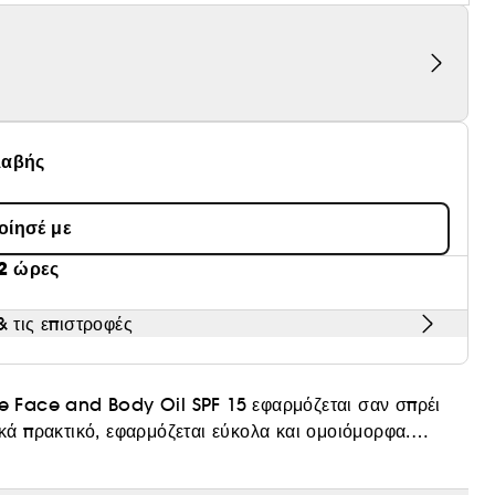
λαβής
οίησέ με
2 ώρες
 τις επιστροφές
ve Face and Body Oil SPF 15 εφαρμόζεται σαν σπρέι
ικά πρακτικό, εφαρμόζεται εύκολα και ομοιόμορφα.
κούς εξωγενείς παράγοντες, το δέρμα αναδεικνύεται με
. Αμέσως μετά την εφαρμογή, το δέρμα είναι