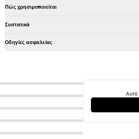
ενυδατωμένο και διακριτικά αρωματισμένο. Το Dior Sola
Πώς χρησιμοποιείται
χρησιμοποιείται τόσο στο σώμα όσο και στο πρόσωπο: ψε
δέρμα.
Συστατικά
Οδηγίες ασφαλείας
Αυτό 