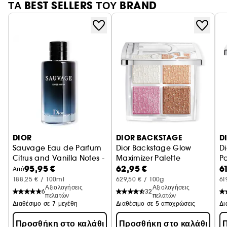
ΤΑ BEST SELLERS ΤΟΥ BRAND
DIOR
DIOR BACKSTAGE
D
Sauvage Eau de Parfum
Dior Backstage Glow
D
Citrus and Vanilla Notes - Refillable Bottle
Maximizer Palette
Pa
95,95 €
62,95 €
6
Multi-Use Highlighter & Blush P
9
Από
188,25 € / 100ml
629,50 € / 100g
61
Αξιολογήσεις
Αξιολογήσεις
6
32
πελατών
πελατών
Διαθέσιμο σε 7 μεγέθη
Διαθέσιμο σε 5 αποχρώσεις
Προσθήκη στο καλάθι
Προσθήκη στο καλάθι
Π