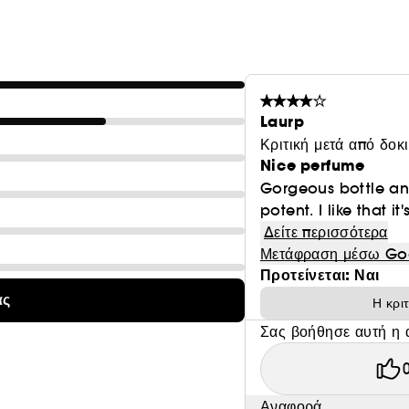
Laurp
Κριτική μετά από δοκ
Nice perfume
Gorgeous bottle and
potent. I like that i
Δείτε περισσότερα
Μετάφραση μέσω Go
Προτείνεται: Ναι
ας
Η κρι
Σας βοήθησε αυτή η 
Αναφορά