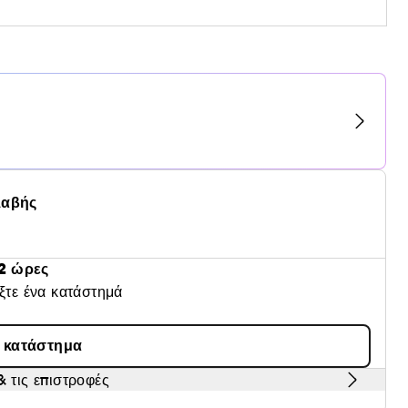
λαβής
2 ώρες
έξτε ένα κατάστημά
α κατάστημα
 τις επιστροφές