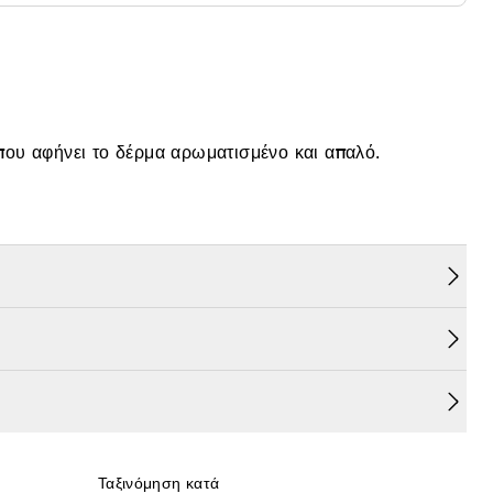
λοσιόν σώματος του οίκου Rabanne που αφήνει το δέρμα αρωματισμένο και απαλό.
σικής προέλευσης.
Ταξινόμηση κατά