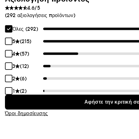
Θαμπάδα
4.6/5
(292 αξιολογήσεις προϊόντων)
Όλες (292)
5
(215)
4
(57)
3
(12)
2
(6)
1
(2)
Αφήστε την κριτική σ
Όροι δημοσίευσης