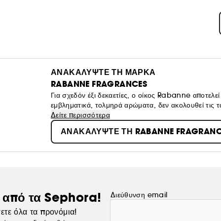
ΑΝΑΚΑΛΥΨΤΕ ΤΗ ΜΑΡΚΑ
RABANNE FRAGRANCES
Για σχεδόν έξι δεκαετίες, ο οίκος Rabanne αποτελ
εμβληματικά, τολμηρά αρώματα, δεν ακολουθεί τις τά
Σήμερα, ο οίκος Rabanne συνεχίζει να διαμορφώνει
Δείτε περισσότερα
μια νέα εποχή δημιουργικότητας, εμπνέοντας μια γενι
ΑΝΑΚΑΛΥΨΤΕ ΤΗ RABANNE FRAGRANC
Από τη μόδα στην ομορφιά, από το Παρίσι σε όλο τ
τολμηρή δήλωση ταυτότητας για όσους δημιουργούν
ς από τα Sephora!
Διεύθυνση email
ετε όλα τα προνόμια!