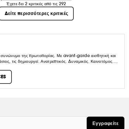
Έχετε δει 2 κριτικές από τις 292
Δείτε περισσότερες κριτικές
εί συνώνυμο της πρωτοπορίας. Με avant-garde αισθητική και
σεις, τις δημιουργεί. Ανατρεπτικός. Δυναμικός. Καινοτόμος.
 το μέλλον της ομορφιάς. Τα αρώματα του Οίκου εκφράζουν
ά που τολμά να ξεχωρίζει και να εκφράζεται χωρίς όρια.
ES
ον κόσμο, Rabanne δεν είναι απλώς ένα brand. Είναι μια
 τους δικούς τους κανόνες.
Εγγραφείτε