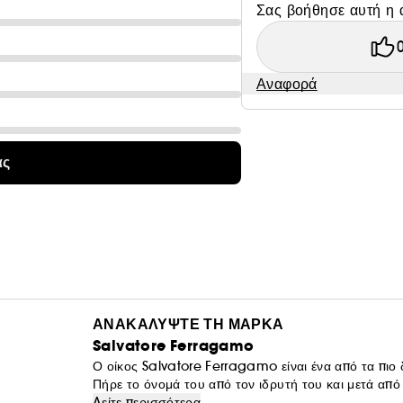
Σας βοήθησε αυτή η 
Αναφορά
ας
ΑΝΑΚΑΛΥΨΤΕ ΤΗ ΜΑΡΚΑ
Salvatore Ferragamo
Ο οίκος Salvatore Ferragamo είναι ένα από τα πιο
Πήρε το όνομά του από τον ιδρυτή του και μετά από π
του Ιταλού σχεδιαστή, χάρη στις οποίες διακρίθηκαν
Δείτε περισσότερα