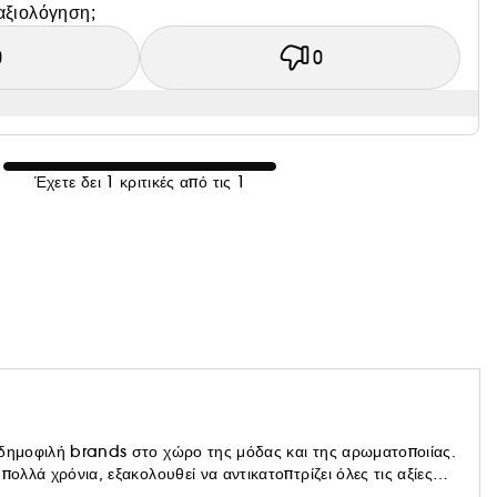
αξιολόγηση;
0
0
Έχετε δει 1 κριτικές από τις 1
 δημοφιλή brands στο χώρο της μόδας και της αρωματοποιίας.
ολλά χρόνια, εξακολουθεί να αντικατοπτρίζει όλες τις αξίες
 όλες οι δημιουργίες του. Η αυθεντικότητα, η αποκλειστικότητα,