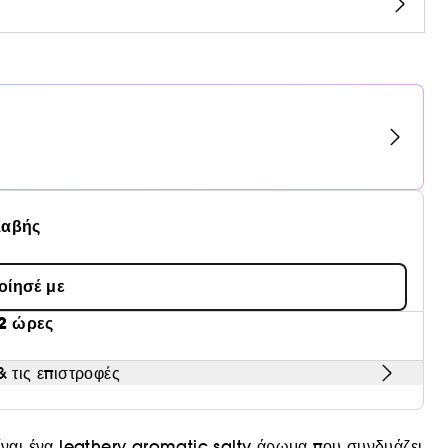
λαβής
οίησέ με
2 ώρες
 τις επιστροφές
αι ένα leathery aromatic salty άρωμα που συνδυάζει