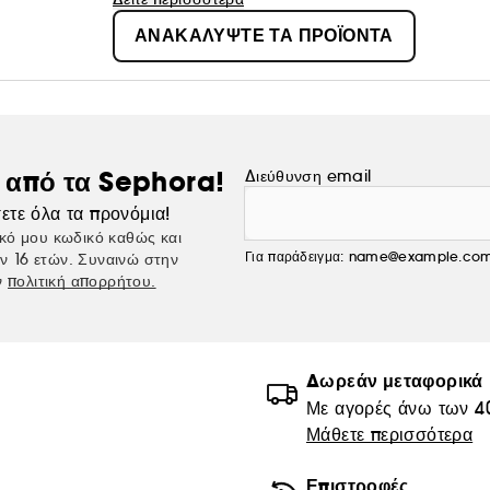
το κομψό στιλ, η δημιουργικότητα και η καινοτομία 
ΑΝΑΚΑΛΥΨΤΕ ΤΑ ΠΡΟΪΟΝΤΑ
στο προσκήνιο της μόδας αλλά και των αρωμάτων το
αρωματικό κόσμο του οίκου Salvatore Ferragamo.
ς από τα Sephora!
Διεύθυνση email
ετε όλα τα προνόμια!
κό μου κωδικό καθώς και
Για παράδειγμα: name@example.co
ν 16 ετών. Συναινώ στην
ν
πολιτική απορρήτου.
Δωρεάν μεταφορικά
Με αγορές άνω των 4
Μάθετε περισσότερα
Επιστροφές