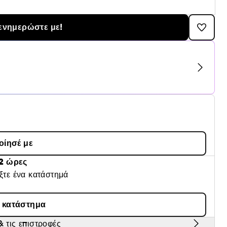
ενημερώστε με!
οίησέ με
2 ώρες
έξτε ένα κατάστημά
α κατάστημα
 τις επιστροφές