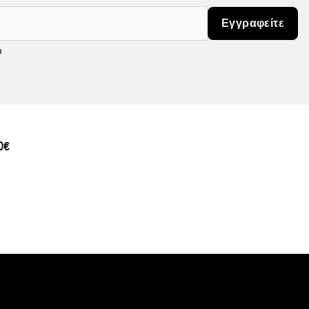
όπου νιώθετε τον σφυγμό σας: στους καρπούς, στις
Εγγραφείτε
υτιά, για να επιτρέψετε στο άρωμα να διαχέεται γύρω
m
ου μόσχου του Narciso Rodriguez, συνδυάζοντας το for
au de parfum για ένα άρωμα που διαρκεί.
0€
fum σε όλο το σώμα σας. Συνεχίστε με το for her eau
ουργήσετε μια μαγνητική αύρα γεμάτη μυστήριο.