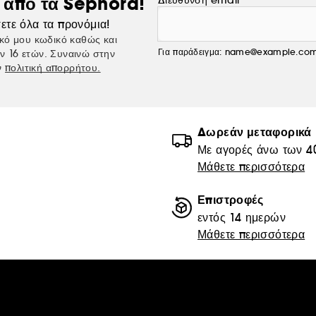
ς από τα Sephora!
Διεύθυνση email
Ψεκάστε το for her eau de parfum intense στα σημεία 
ετε όλα τα προνόμια!
κοιλότητες των αγκώνων, στο ντεκολτέ και πίσω από τα α
κό μου κωδικό καθώς και
σας καθ' όλη τη διάρκεια της ημέρας.
Για παράδειγμα: name@example.co
ν 16 ετών. Συναινώ στην
ν
πολιτική απορρήτου.
Η τέχνη του layering
Εντείνετε το άρωμά σας με το τελετουργικό της τέχνης τ
Δωρεάν μεταφορικά
her eau de parfum intense με το for her PURE MUSC e
Με αγορές άνω των 4
Μάθετε περισσότερα
Ξεκινήστε ψεκάζοντας το for her PURE MUSC eau de par
de parfum intense στα σημεία που παλμούν, για να δημι
Επιστροφές
εντός 14 ημερών
Μάθετε περισσότερα