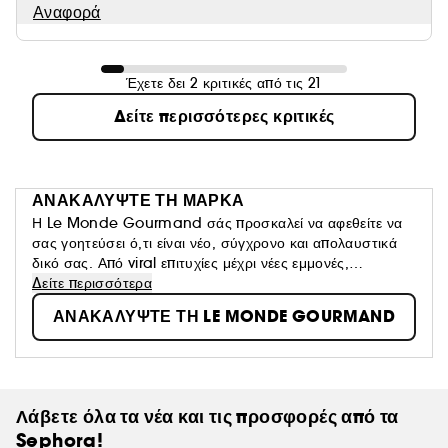
Αναφορά
Έχετε δει 2 κριτικές από τις 21
Δείτε περισσότερες κριτικές
ΑΝΑΚΑΛΥΨΤΕ ΤΗ ΜΑΡΚΑ
Η Le Monde Gourmand σάς προσκαλεί να αφεθείτε να
σας γοητεύσει ό,τι είναι νέο, σύγχρονο και απολαυστικά
δικό σας. Από viral επιτυχίες μέχρι νέες εμμονές,
δημιουργήστε τη δική σας προσωπική οσφρητική ιστορία.
Δείτε περισσότερα
ΑΝΑΚΑΛΥΨΤΕ ΤΗ LE MONDE GOURMAND
Λάβετε όλα τα νέα και τις προσφορές από τα
Sephora!