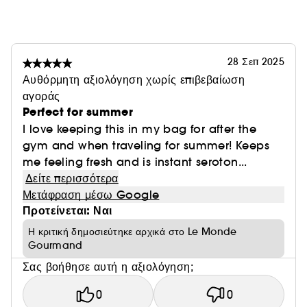
νέες εμμονές, δημιουργήστε τη δική σας οσφρητική
ιστορία.
Vegan : Προϊόντα χωρίς συστατικά ζωικής
28 Σεπ 2025
προέλευσης.
Αυθόρμητη αξιολόγηση χωρίς επιβεβαίωση
αγοράς
Perfect for summer
I love keeping this in my bag for after the
gym and when traveling for summer! Keeps
me feeling fresh and is instant seroton...
Δείτε περισσότερα
Μετάφραση μέσω Google
Προτείνεται: Ναι
Η κριτική δημοσιεύτηκε αρχικά στο Le Monde
Gourmand
Σας βοήθησε αυτή η αξιολόγηση;
0
0