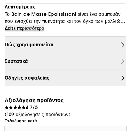
Λεπτομέρειες
Θαμπάδα
Το Bain de Masse Epaississant είναι ένα σαμπουάν
που ενισχύει την πυκνότητα και τον όγκο των μαλλιών,
για άνδρες με αδύναμα μαλλιά που παρουσιάζουν
Δείτε περισσότερα
λέπτυνση. Καθαρίζει απαλά το τριχωτό, δίνει όγκο &
«σώμα» καθώς και άμεσο αποτέλεσμα πύκνωσης. Για
Πώς χρησιμοποιείται
άμεσο αποτέλεσμα πύκνωσης και 5x πιο πλούσια
μαλλιά.
Συστατικά
Οδηγίες ασφαλείας
Αξιολόγηση προϊόντος
4.7/5
(169 αξιολογήσεις προϊόντων)
Ταξινόμηση κατά