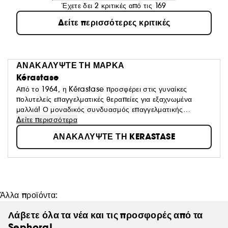
Έχετε δει 2 κριτικές από τις 169
Δείτε περισσότερες κριτικές
ΑΝΑΚΑΛΥΨΤΕ ΤΗ ΜΑΡΚΑ
Kérastase
Από το 1964, η Kérastase προσφέρει στις γυναίκες
πολυτελείς επαγγελματικές θεραπείες για εξαχνωμένα
μαλλιά! Ο μοναδικός συνδυασμός επαγγελματικής
τεχνογνωσίας κομμωτικής και το καλύτερο της L'Oréal
Δείτε περισσότερα
Advanced Research, επιτρέπει σε κάθε γυναίκα να
ΑΝΑΚΑΛΥΨΤΕ ΤΗ KERASTASE
προσφέρει ένα προσαρμοσμένο πρωτόκολλο θεραπείας
που θα της δώσει μια μοναδική εμπειρία και θα
αποκαλύψει όλη τη λάμψη των μαλλιών της.
Άλλα προϊόντα:
Λάβετε όλα τα νέα και τις προσφορές από τα
Sephora!