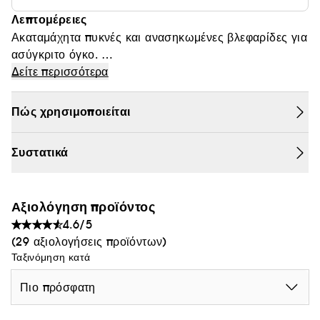
Θαμπάδα
Λεπτομέρειες
Ακαταμάχητα πυκνές και ανασηκωμένες βλεφαρίδες για
ασύγκριτο όγκο.
Αποκτήστε ακαταμάχητα πυκνές, ανασηκωμένες
Δείτε περισσότερα
βλεφαρίδες με κάθε πέρασμα. Η εξαιρετικά κρεμώδης,
εξαιρετικά μαύρη φόρμουλα εφαρμόζεται
Πώς χρησιμοποιείται
χρησιμοποιώντας ένα έξυπνο πινέλο που δεν αφήνει
βλεφαρίδες πίσω για ένα εξωφρενικά ελαφρύ
Συστατικά
φινίρισμα.
Αξιολόγηση προϊόντος
4.6/5
(29 αξιολογήσεις προϊόντων)
Ταξινόμηση κατά
Πιο πρόσφατη