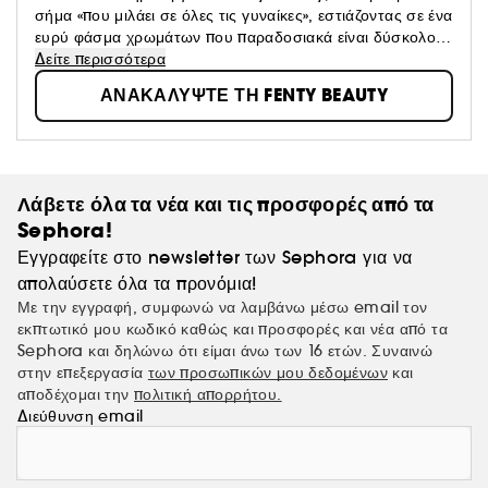
σήμα «που μιλάει σε όλες τις γυναίκες», εστιάζοντας σε ένα
ευρύ φάσμα χρωμάτων που παραδοσιακά είναι δύσκολο
να φτιαχτούν, προσδιορίζοντας καθολικές αποχρώσεις. Το
Δείτε περισσότερα
όραμά του: "Το μακιγιάζ είναι για διασκέδαση και δεν
ΑΝΑΚΑΛΥΨΤΕ ΤΗ FENTY BEAUTY
πρέπει να φοριέται από υποχρέωση, ή να δίνει την
εντύπωση ότι είσαι στολή. Να είσαι ελεύθερος να αδράξεις
ευκαιρίες, να ρισκάρεις, να τολμήσεις κάτι νέο ή
διαφορετικό".
Λάβετε όλα τα νέα και τις προσφορές από τα
Sephora!
Εγγραφείτε στο newsletter των Sephora για να
απολαύσετε όλα τα προνόμια!
Με την εγγραφή, συμφωνώ να λαμβάνω μέσω email τον
εκπτωτικό μου κωδικό καθώς και προσφορές και νέα από τα
Sephora και δηλώνω ότι είμαι άνω των 16 ετών. Συναινώ
στην επεξεργασία
των προσωπικών μου δεδομένων
και
αποδέχομαι την
πολιτική απορρήτου.
Διεύθυνση email