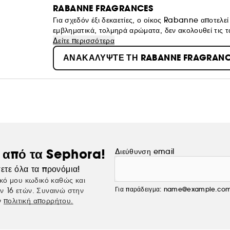
RABANNE FRAGRANCES
Για σχεδόν έξι δεκαετίες, ο οίκος Rabanne αποτελ
εμβληματικά, τολμηρά αρώματα, δεν ακολουθεί τις τά
Σήμερα, ο οίκος Rabanne συνεχίζει να διαμορφώνει
Δείτε περισσότερα
μια νέα εποχή δημιουργικότητας, εμπνέοντας μια γενι
ΑΝΑΚΑΛΥΨΤΕ ΤΗ RABANNE FRAGRANC
Από τη μόδα στην ομορφιά, από το Παρίσι σε όλο τ
τολμηρή δήλωση ταυτότητας για όσους δημιουργούν
ς από τα Sephora!
Διεύθυνση email
ετε όλα τα προνόμια!
κό μου κωδικό καθώς και
Για παράδειγμα: name@example.co
ν 16 ετών. Συναινώ στην
ν
πολιτική απορρήτου.