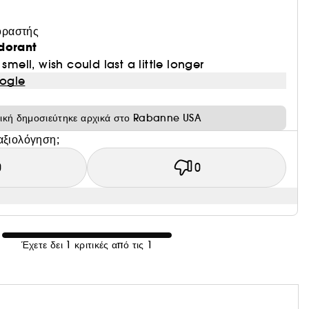
οραστής
dorant
 smell, wish could last a little longer
ogle
τική δημοσιεύτηκε αρχικά στο Rabanne USA
αξιολόγηση;
0
0
Έχετε δει 1 κριτικές από τις 1