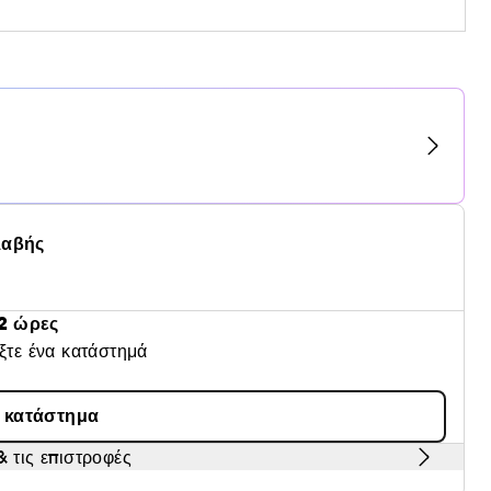
λαβής
2 ώρες
έξτε ένα κατάστημά
α κατάστημα
 τις επιστροφές