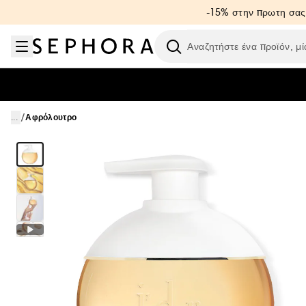
Μετάβαση στο μενού
Μετάβαση στο κύριο περιεχόμενο
Μετάβαση στο υποσέλιδο
-15% στην πρωτη σας
Ερευνήστε
/
...
Αφρόλουτρο