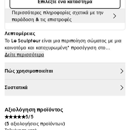
Επιλέξτε ένα κατάστημα
Θαμπάδα
Περισσότερες πληροφορίες σχετικά με την
παράδοση & τις επιστροφές
Λεπτομέρειες
Το Le Sculpteur είναι μια περιποίηση σώματος με μια
καινοτόμο και κατοχυρωμένη* προσέγγιση στο
περίγραμμα σώματος, που γεννήθηκε από τη
Δείτε περισσότερα
συνεργασία μεταξύ των εργαστηρίων Sisley και του
Πανεπιστημίου του Παρισιού. Αυτή η συνεργασία μας
Πώς χρησιμοποιείται
επέτρεψε να εντοπίσουμε έναν νέο μηχανισμό δράσης
περιγράμματος που βοηθά στη διαμόρφωση των
Συστατικά
καμπυλών της σιλουέτας.
Αξιολόγηση προϊόντος
5/5
(5 αξιολογήσεις προϊόντων)