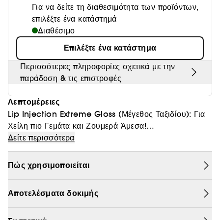
Για να δείτε τη διαθεσιμότητα των προϊόντων,
Θαμπάδα
επιλέξτε ένα κατάστημά
Διαθέσιμο
Επιλέξτε ένα κατάστημα
Περισσότερες πληροφορίες σχετικά με την
παράδοση & τις επιστροφές
Λεπτομέρειες
Lip Injection Extreme Gloss (Μέγεθος Ταξιδίου): Για
Χείλη πιο Γεμάτα και Ζουμερά Άμεσα!
Δείτε περισσότερα
Είσαι εν κινήσει; Αυτό το πρωτοποριακό gloss χαρίζει
άμεσο και μακροχρόνιο όγκο στα χείλη χάρη στην
Πώς χρησιμοποιείται
επιστημονικά αποδεδειγμένη τεχνολογία του. Η
λαμπερή του φόρμουλα ενυδατώνει εντατικά, θρέφει και
Αποτελέσματα δοκιμής
αυξάνει τον όγκο των χειλιών. Από την πρώτη κιόλας
εφαρμογή, τα χείλη σου θα δείχνουν γεμάτα και