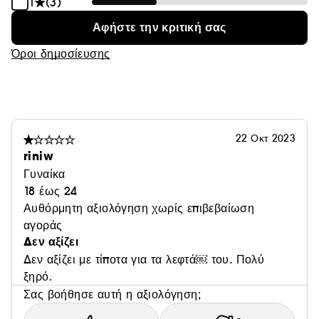
1
(3)
σε πλήρη γκάμα χρωμάτων!
- Χείλη που δείχνουν γεμάτα και ζουμερά
Αφήστε την κριτική σας
- Εφαρμόζεται πάνω από μολύβι χειλιών, κραγιόν ή σε
Όροι δημοσίευσης
γυμνά χείλη
- Θρέφει και περιποιείται
- Τα χείλη δείχνουν πιο γεμάτα από την πρώτη
εφαρμογή και ακόμη πιο σαρκώδη συνολικά με την
πάροδο του χρόνου.
22 Οκτ 2023
riniw
Γυναίκα
18 έως 24
Αυθόρμητη αξιολόγηση χωρίς επιβεβαίωση
αγοράς
Δεν αξίζει
Δεν αξίζει με τίποτα για τα λεφτά￼ του. Πολύ
ξηρό.
Σας βοήθησε αυτή η αξιολόγηση;