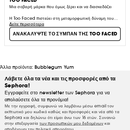
TOO FACED
Μια σοβαρή μάρκα που όμως ξέρει και να διασκεδάζει
Η Too Faced πιστεύει στη μεταμορφωτική δύναμη του
μακιγιάζ. Ενθαρρύνουμε τις γυναίκες να εκφράζονται με
Δείτε περισσότερα
αυτοπεποίθηση, δημιουργικότητα και την ελευθερία να
ΑΝΑΚΑΛΥΨΤΕ ΤΟ ΣΥΜΠΑΝ ΤΗΣ TOO FACED
κάνουν μεγαλύτερα όνειρα από ποτέ. Χρησιμοποιούμε τα
πιο καινοτόμα συστατικά για να δημιουργήσουμε
επαναστατικά και cruelty-free καλλυντικά, ώστε να
μπορείτε να αναδείξετε την ομορφιά σας.
Άλλα προϊόντα:
Bubblegum Yum
Λάβετε όλα τα νέα και τις προσφορές από τα
Sephora!
Εγγραφείτε στο newsletter των Sephora για να
απολαύσετε όλα τα προνόμια!
Με την εγγραφή, συμφωνώ να λαμβάνω μέσω email τον
εκπτωτικό μου κωδικό καθώς και προσφορές και νέα από τα
Sephora και δηλώνω ότι είμαι άνω των 16 ετών. Συναινώ
στην επεξεργασία
των προσωπικών μου δεδομένων
και
αποδέχομαι την
πολιτική απορρήτου.