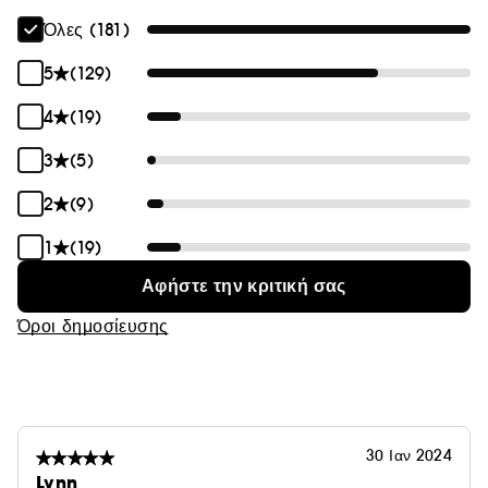
Όλες (181)
5
(129)
4
(19)
3
(5)
2
(9)
1
(19)
Αφήστε την κριτική σας
Όροι δημοσίευσης
30 Ιαν 2024
Lynn