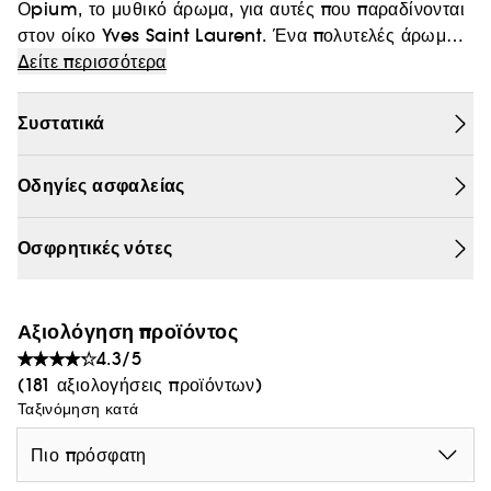
Οpium, το μυθικό άρωμα, για αυτές που παραδίνονται
Θαμπάδα
στον οίκο Yves Saint Laurent. Ένα πολυτελές άρωμα,
ένας ακραίος αισθησιασμός για ένα συγκλονιστικό,
Δείτε περισσότερα
προκλητικό και αισθησιακό ίχνος. Μια ανατολίτικη,
πικάντικη αρμονία: Μανταρίνι - Γιασεμί - Βανίλια. Μια
Συστατικά
φρουτώδης και αρωματική απογείωση. Ένας
χαρακτήρας λουλουδάτος και φιλήδονος. Μια δομή
Οδηγίες ασφαλείας
πλούσια, ανατολίτικη και πικάντικη.
Οσφρητικές νότες
Αξιολόγηση προϊόντος
4.3/5
(181 αξιολογήσεις προϊόντων)
Ταξινόμηση κατά
Πιο πρόσφατη