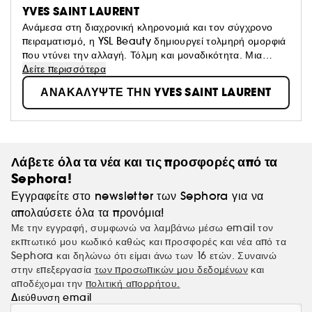
YVES SAINT LAURENT
Ανάμεσα στη διαχρονική κληρονομιά και τον σύγχρονο
πειραματισμό, η YSL Beauty δημιουργεί τολμηρή ομορφιά
που ντύνει την αλλαγή. Τόλμη και μοναδικότητα. Μια
σύγκρουση χρωμάτων, φωτός και τάσεων - μια έκφραση
Δείτε περισσότερα
απελευθερωμένη από συμβάσεις, αμφισβητεί το
ΑΝΑΚΑΛΥΨΤΕ ΤΗΝ YVES SAINT LAURENT
κατεστημένο. Πρωτοπόρος και αυθεντική, δημιουργεί
εμβληματικά προϊόντα μακιγιάζ, αρωμάτων και
περιποίησης επιδερμίδας εμπνευσμένα από την
κληρονομιά του Yves Saint Laurent, ο οποίος
διαμόρφωσε το πνεύμα της εποχής για γενιές. Νεανική,
Λάβετε όλα τα νέα και τις προσφορές από τα
edgy, πολυτελής. Η YSL Beauty απελευθερώνει και
Sephora!
επαναπροσδιορίζει τα όρια, εδώ και τώρα.
Εγγραφείτε στο newsletter των Sephora για να
απολαύσετε όλα τα προνόμια!
Με την εγγραφή, συμφωνώ να λαμβάνω μέσω email τον
εκπτωτικό μου κωδικό καθώς και προσφορές και νέα από τα
Sephora και δηλώνω ότι είμαι άνω των 16 ετών. Συναινώ
στην επεξεργασία
των προσωπικών μου δεδομένων
και
αποδέχομαι την
πολιτική απορρήτου.
Διεύθυνση email