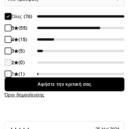
είναι φωτεινό, ξαναβρίσκετε την αυτοπεποίθησή σας.
Κλινικά ελεγμένο σε ευαίσθητο δέρμα
Όλες (76)
Όπως όλα τα προϊόντα περιποίησης Pai Skincare, το
Fade Forward™ έχει υποβληθεί σε ανεξάρτητο
5
(55)
δερματικό τεστ και έχει εγκριθεί δερματολογικά ως
κατάλληλο για το ευαίσθητο δέρμα. Λύση κατά της
4
(15)
υπερμελάγχρωσης για υπερευαίσθητες επιδερμίδες.
3
(5)
Πιστοποιημένο clean
Ο ορός κατά των κηλίδων Fade Forward™ με
2
(0)
Θαλάσσια Φύκια είναι προϊόν πιστοποιημένο COSMOS
Natural, ένα πρότυπο που εγγυάται τη βιώσιμη
1
(1)
διαχείριση και την αποτελεσματική χρήση των φυσικών
Αφήστε την κριτική σας
πόρων.
Όροι δημοσίευσης