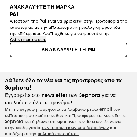
ΑΝΑΚΑΛΥΨΤΕ ΤΗ ΜΑΡΚΑ
PAI
Αποστολή της Pai είναι να βρίσκεται στην πρωτοπορία της
καινοτομίας με την αποτελεσματική βιολογική φροντίδα
της επιδερμίδας.Αναπτύχθηκε για να φροντίζει την
επιδερμίδα σας, όσο ευαίσθητο κι αν είναι, με τα καλύτερα
Δείτε περισσότερα
συστατικά φυσικής προέλευσης, χωρίς
ΑΝΑΚΑΛΥΨΤΕ ΤΗ PAI
συμβιβασμούς.Κάθε ένα από τα προϊόντα περιποίησης της
Pai παρασκευάζεται στα κεντρικά γραφεία του
Λονδίνου.Τα προϊόντα είναι πιστοποιημένα βιολογικά.
Λάβετε όλα τα νέα και τις προσφορές από τα
Sephora!
Εγγραφείτε στο newsletter των Sephora για να
απολαύσετε όλα τα προνόμια!
Με την εγγραφή, συμφωνώ να λαμβάνω μέσω email τον
εκπτωτικό μου κωδικό καθώς και προσφορές και νέα από τα
Sephora και δηλώνω ότι είμαι άνω των 16 ετών. Συναινώ
στην επεξεργασία
των προσωπικών μου δεδομένων
και
αποδέχομαι την
πολιτική απορρήτου.