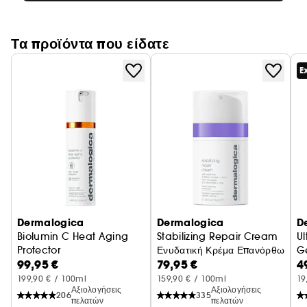
Τα προϊόντα που είδατε
E
Dermalogica
Dermalogica
D
Biolumin C Heat Aging
Stabilizing Repair Cream
U
Protector
Ενυδατική Κρέμα Επανόρθωσης 
G
99,95 €
79,95 €
4
Προστασία κατά της φωτογήρανσης SPF50
199,90 € / 100ml
159,90 € / 100ml
19
Αξιολογήσεις
Αξιολογήσεις
206
335
πελατών
πελατών