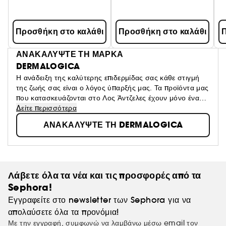
Προσθήκη στο καλάθι
Προσθήκη στο καλάθι
Π
ΑΝΑΚΑΛΥΨΤΕ ΤΗ ΜΑΡΚΑ
DERMALOGICA
Η ανάδειξη της καλύτερης επιδερμίδας σας κάθε στιγμή
της ζωής σας είναι ο λόγος ύπαρξής μας. Τα προϊόντα μας
που κατασκευάζονται στο Λος Άντζελες έχουν μόνο έναν
στόχο: την υγεία του δέρματός σας, χωρίς μάταιες
Δείτε περισσότερα
τελετουργίες, χωρίς θαυματουργές θεραπείες, χωρίς
ΑΝΑΚΑΛΥΨΤΕ ΤΗ DERMALOGICA
ψευδείς υποσχέσεις. Συνεπώς, δημιουργούμε προϊόντα
που συνδυάζουν το καλύτερο της φύσης και της
τεχνολογίας. Αυτός είναι ο λόγος για τον οποίο η
Dermalogica είναι η Νο 1 επιλογή ινστιτούτων ομορφιάς
στον κόσμο!
Λάβετε όλα τα νέα και τις προσφορές από τα
Sephora!
Εγγραφείτε στο newsletter των Sephora για να
απολαύσετε όλα τα προνόμια!
Με την εγγραφή, συμφωνώ να λαμβάνω μέσω email τον