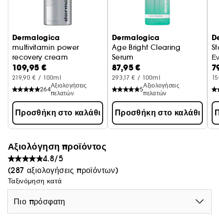
Dermalogica
Dermalogica
D
multivitamin power
Age Bright Clearing
St
recovery cream
Serum
Ε
109,95 €
87,95 €
7
επανορθωτική πολυβιταμινούχα κρέμα
Anti-blemish
219,90 € / 100ml
293,17 € / 100ml
15
Αξιολογήσεις
Αξιολογήσεις
264
5
πελατών
πελατών
Προσθήκη στο καλάθι
Προσθήκη στο καλάθι
Π
Αξιολόγηση προϊόντος
4.8/5
(287 αξιολογήσεις προϊόντων)
Ταξινόμηση κατά
Πιο πρόσφατη