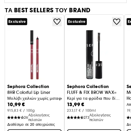
καθαρισμού πινέλων της Sephora Collection. *Οι
τρίχες είναι κατασκευασμένες από συνθετικές ίνες
ΤΑ BEST SELLERS ΤΟΥ BRAND
Exclusive
Exclusive
E
Sephora Collection
Sephora Collection
S
8HR Colorful Lip Liner
FLUFF & FIX BROW WAX=
M
Μολύβι χειλιών χωρίς μεταφορά
Κερί για τα φρύδια που δίνει
Ho
10,99 €
13,99 €
υφή και στερεώνει
Α
915,83 € / 100g
233,17 € / 100ml
19
Αξιολογήσεις
Αξιολογήσεις
26
273
πελατών
πελατών
Διαθέσιμο σε 20 αποχρώσεις
Δι