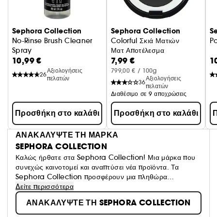
Sephora Collection
Sephora Collection
S
No-Rinse Brush Cleaner
Colorful Σκιά Ματιών
P
Spray
Ματ Αποτέλεσμα
10,99 €
7,99 €
1
Αξιολογήσεις
799,00 € / 100g
26
πελατών
Αξιολογήσεις
36
πελατών
Διαθέσιμο σε 9 αποχρώσεις
Προσθήκη στο καλάθι
Προσθήκη στο καλάθι
Π
ΑΝΑΚΑΛΥΨΤΕ ΤΗ ΜΑΡΚΑ
SEPHORA COLLECTION
Καλώς ήρθατε στα Sephora Collection! Μια μάρκα που
συνεχώς καινοτομεί και αναπτύσει νέα προϊόντα. Τα
Sephora Collection προσφέρουν μια πληθώρα
συναρπαστικών προϊόντων, υφών και χρωμάτων και σας
Δείτε περισσότερα
προσκαλούν να φτιάξτε το δικό σας look ανάλογα με τη
ΑΝΑΚΑΛΥΨΤΕ ΤΗ SEPHORA COLLECTION
διάθεσή σας.