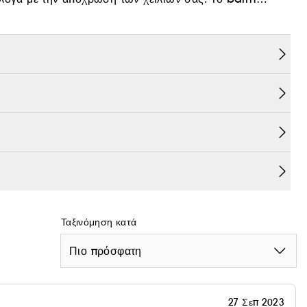
 να αποκαλύψει την απόχρωση που σας ταιριάζει
ο.
Ταξινόμηση κατά
Πιο πρόσφατη
27 Σεπ 2023