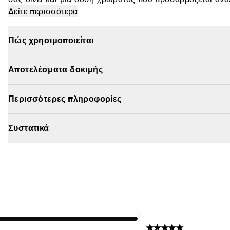
ανταποκρίνεται στη μοναδική χημεία των χειλιών σας για
Δείτε περισσότερα
απόλυτα.Λειαίνει και ενυδατώνει για όμορφα χείλη με όγκ
Πώς χρησιμοποιείται
Αποτελέσματα δοκιμής
Περισσότερες πληροφορίες
Συστατικά