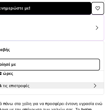
ενημερώστε με!
λαβής
οίησέ με
2 ώρες
 τις επιστροφές
ά πάνω στα χείλη για να προσφέρει έντονη υγρασία ενώ
άλογα με την απόχρωση των χειλιών σας. Το balm