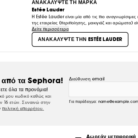
ΑΝΑΚΑΛΥΨΤΕ ΤΗ ΜΑΡΚΑ
Estée Lauder
H Estée Lauder είναι μία από τις πιο αναγνωρίσιμες
της εταιρείας (περιποίησης, μακιγιάζ και αρώματα) 
αποτελεσματικά. Για περισσότερα από 60 χρόνια, η ε
Δείτε περισσότερα
ενέπνευσε την κυρία Estée Lauder να ιδρύσει την ετ
ΑΝΑΚΑΛΥΨΤΕ ΤΗΝ ESTÉE LAUDER
Ανακαλύψτε υπέροχα προϊόντα μακιγιάζ, αρώματα κα
ς από τα Sephora!
Διεύθυνση email
ετε όλα τα προνόμια!
κό μου κωδικό καθώς και
Για παράδειγμα: name@example.co
ν 16 ετών. Συναινώ στην
ν
πολιτική απορρήτου.
Δωρεάν μεταφορικά