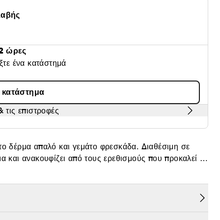
λαβής
2 ώρες
έξτε ένα κατάστημά
α κατάστημα
 τις επιστροφές
το δέρμα απαλό και γεμάτο φρεσκάδα. Διαθέσιμη σε
α και ανακουφίζει από τους ερεθισμούς που προκαλεί το
νται σε μια λοσιόν που καταπραΰνει τους ερεθισμούς
 εξωτικές νότες πάνω σε μια ξυλώδη, κεχριμπαρένια
λίτικο άρωμα.