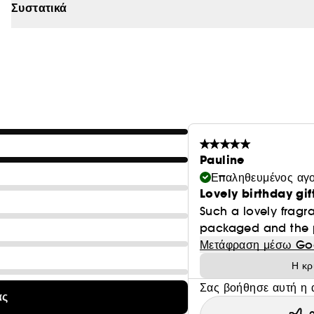
Συστατικά
ξύρισμα Sauvage σε στεγνό, ξυρισμένο δέρμα, για 
*Στον Dior.
Για μια ρουτίνα περιποίησης Sauvage:
1. Καθαρίστε το δέρμα με το μαύρο σαπούνι Sauvage.
2. Χρησιμοποιήστε το τζελ ξυρίσματος Sauvage, για να π
3. Τονώστε το δέρμα σας με τη λοσιόν Sauvage για μετά
4. Επιλέξτε το άρωμά σας: Sauvage Eau de Toilette,
Pauline
Επαληθευμένος αγ
Lovely birthday gif
Such a lovely fragra
packaged and the 
Μετάφραση μέσω Go
Η κρ
Σας βοήθησε αυτή η 
ας