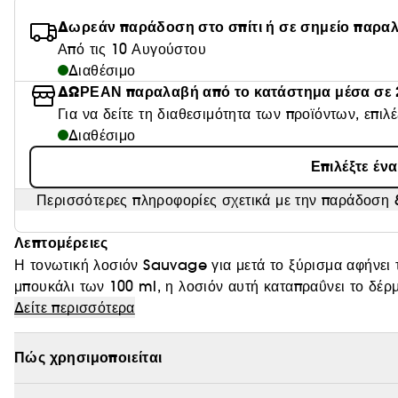
Δωρεάν παράδοση στο σπίτι ή σε σημείο παρα
Από τις 10 Αυγούστου
Διαθέσιμο
ΔΩΡΕΑΝ παραλαβή από το κατάστημα μέσα σε 
Για να δείτε τη διαθεσιμότητα των προϊόντων, επιλ
Διαθέσιμο
Επιλέξτε έν
Περισσότερες πληροφορίες σχετικά με την παράδοση &
Λεπτομέρειες
Η τονωτική λοσιόν Sauvage για μετά το ξύρισμα αφήνει 
μπουκάλι των 100 ml, η λοσιόν αυτή καταπραΰνει το δέρμ
ξυραφάκι.
Δείτε περισσότερα
Οι αρωματικές, ξυλώδεις νότες του Sauvage συμπυκνώνο
μετά το ξύρισμα. Η σύνθεσή της απελευθερώνει γκουρμέ,
Πώς χρησιμοποιείται
βάση, αγκαλιάζοντας το δέρμα με ένα αισθησιακό, ανατο
Το Sauvage διατίθεται σε μια πλήρη σειρά προϊόντων ξυρίσματος και σώματος. Εφαρμόστε τη Λοσιόν μετά το