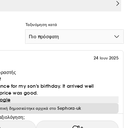
πιο έντονο άρωμα.
Ταξινόμηση κατά
Πιο πρόσφατη
ροετοιμάσετε το δέρμα σας για το ξύρισμα.
 το ξύρισμα.
 Sauvage Eau de Parfum ή Sauvage Parfum.
24 Ιουν 2025
οραστής
t
nce for my son's birthday. It arrived well
price was good.
ogle
ιτική δημοσιεύτηκε αρχικά στο Sephora-uk
αξιολόγηση;