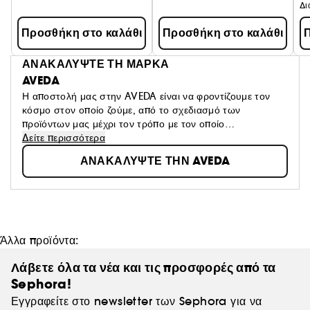
Προσθήκη στο καλάθι
Προσθήκη στο καλάθι
Π
ΑΝΑΚΑΛΥΨΤΕ ΤΗ ΜΑΡΚΑ
AVEDA
Η αποστολή μας στην AVEDA είναι να φροντίζουμε τον
κόσμο στον οποίο ζούμε, από το σχεδιασμό των
προϊόντων μας μέχρι τον τρόπο με τον οποίο
συμβάλλουμε στην κοινωνία. Προσπαθούμε να είμαστε
Δείτε περισσότερα
παράδειγμα για τη διατήρηση του περιβάλλοντος, όχι μόνο
ΑΝΑΚΑΛΥΨΤΕ ΤΗΝ AVEDA
στον κόσμο της ομορφιάς, αλλά σε ολόκληρο τον κόσμο.
Άλλα προϊόντα:
Λάβετε όλα τα νέα και τις προσφορές από τα
Sephora!
Εγγραφείτε στο newsletter των Sephora για να