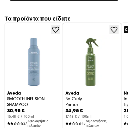
Τα προϊόντα που είδατε
C
Aveda
Aveda
N
SMOOTH INFUSION
Be Curly
I
SHAMPOO
Primer
L
30,95 €
34,95 €
2
15,48 € / 100ml
17,48 € / 100ml
1.
Αξιολογήσεις
Αξιολογήσεις
27
15
πελατών
πελατών