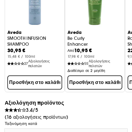
Κατάλληλο για
'Όλους τους τύπους μαλλιών: λεπτά, κανονικά, χοντρά
Aveda
Aveda
A
SMOOTH INFUSION
Be Curly
Ro
Όλες τις υφές: Ίσια, σπαστά, σγουρά και πολύ σγουρά
SHAMPOO
Enhancer
S
30,95 €
10,95 €
2
Από
Ασφαλές για βαμμένα ή χημικώς επεξεργασμένα μαλλιά
15,48 € / 100ml
17,98 € / 100ml
9,
Αξιολογήσεις
Αξιολογήσεις
27
55
πελατών
πελατών
Διαθέσιμο σε 2 μεγέθη
Προσθήκη στο καλάθι
Προσθήκη στο καλάθι
Π
Άρωμα
Αξιολόγηση προϊόντος
3.4/5
Με το μοναδικό pure-fume™ άρωμα από
(16 αξιολογήσεις προϊόντων)
Αυστραλιανό Σανδαλόξυλο, Περγαμόντο,
Ταξινόμηση κατά
Τριαντάφυλλο, βιολογικό φοινικόροδο και ένα μείγμα