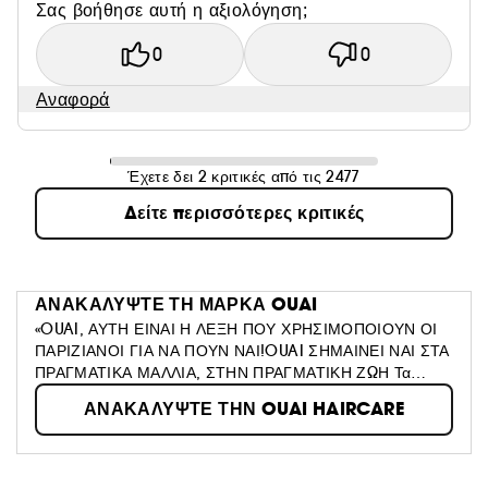
Σας βοήθησε αυτή η αξιολόγηση;
0
0
Αναφορά
Έχετε δει 2 κριτικές από τις 2477
Δείτε περισσότερες κριτικές
ΑΝΑΚΑΛΥΨΤΕ ΤΗ ΜΑΡΚΑ
OUAI
«OUAI, ΑΥΤΗ ΕΙΝΑΙ Η ΛΕΞΗ ΠΟΥ ΧΡΗΣΙΜΟΠΟΙΟΥΝ ΟΙ
ΠΑΡΙΖΙΑΝΟΙ ΓΙΑ ΝΑ ΠΟΥΝ ΝΑΙ!OUAI ΣΗΜΑΙΝΕΙ ΝΑΙ ΣΤΑ
ΠΡΑΓΜΑΤΙΚΑ ΜΑΛΛΙΑ, ΣΤΗΝ ΠΡΑΓΜΑΤΙΚΗ ΖΩΗ Τα
σαμπουάν, τα conditioners και τα προϊόντα styling έχουν
ΑΝΑΚΑΛΥΨΤΕ ΤΗΝ OUAI HAIRCARE
σχεδιαστεί για να θρέφουν τα μαλλιά και να αναδεικνύουν
τη φυσική τους ομορφιά.«Εγώ η ίδια είμαι μια μπερδεμένη
καταναλώτρια που με έχουν βομβαρδίσει με διάφορα
προϊόντα.Με το OUAI, ήθελα να δημιουργήσω μια νέα