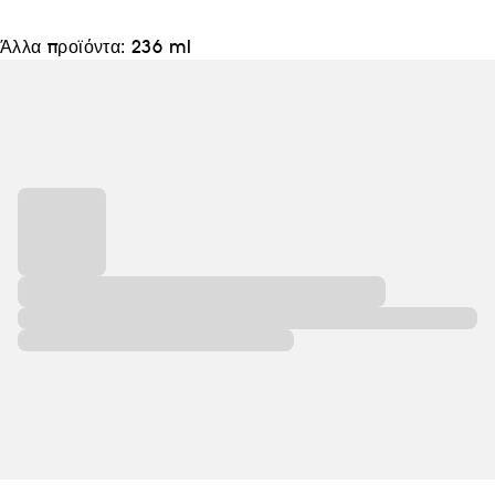
πνοή.Πολυτελή προϊόντα που είναι απλά, προσιτά και
κλασικά σε έναν ραγδαίως εξελισσόμενο κόσμο».Jen
Άλλα προϊόντα:
236 ml
Atkin