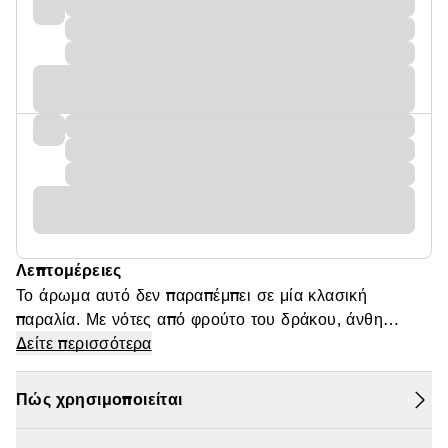
Λεπτομέρειες
Το άρωμα αυτό δεν παραπέμπει σε μία κλασική
παραλία. Με νότες από φρούτο του δράκου, άνθη
πορτοκαλιάς, τουμπερόζα και μόσχο, σας μεταφέρει σε
Δείτε περισσότερα
τροπικές περιοχές με ένα ψέκασμα.
Πώς χρησιμοποιείται