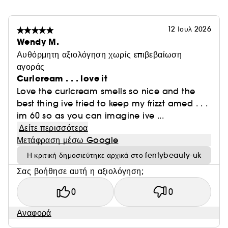
HYDRA VIZOR
12 Ιουλ 2026
Wendy M.
✔ Πεπόνι Καλαχάρι: Παρέχει ενυδάτωση πλούσια σε
Αυθόρμητη αξιολόγηση χωρίς επιβεβαίωση
βιταμίνες και αντιοξειδωτικά.
αγοράς
Curlcream . . . love it
✔ Νιασιναμίδη: Καταπολεμά τη λιπαρότητα και μειώνει
Love the curlcream smells so nice and the
την εμφάνιση των πόρων και των σκούρων κηλίδων.
best thing ive tried to keep my frizzt amed . . .
Και τα τρία προϊόντα είναι: Χωρίς λάδι. Μη
im 60 so as you can imagine ive ...
φαγεσωρογόνα (δεν φράζουν τους πόρους). Για όλους
Μάθετε περισσότερα για το Clean at Sephora
(ΕΔΩ)
Δείτε περισσότερα
τους τύπους δέρματος. Vegan και χωρίς γλουτένη. Το
Μετάφραση μέσω Google
Hydra Vizor παρασκευάζεται με φροντίδα για τους
κοραλλιογενείς υφάλους. δεν περιέχει οξυβενζόνη ή
Η κριτική δημοσιεύτηκε αρχικά στο fentybeauty-uk
οκτινοξάτη.
Σας βοήθησε αυτή η αξιολόγηση;
0
0
Αναφορά