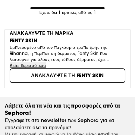
Έχετε δει 1 κριτικές από τις 1
ΑΝΑΚΑΛΥΨΤΕ ΤΗ ΜΑΡΚΑ
FENTY SKIN
Εμπνευσμένο από τον παγκόσμιο τρόπο ζωής της
Rihanna, η περιποίηση δέρματος Fenty Skin που
λειτουργεί για όλους τους τύπους δέρματος, έχει
απίστευτη αίσθηση και σας κάνει να αισθάνεστε καλά όταν
Δείτε περισσότερα
το χρησιμοποιείτε και είναι για όλους. Ενημερωθείτε για τη
ΑΝΑΚΑΛΥΨΤΕ ΤΗ FENTY SKIN
νέα κουλτούρα της περιποίησης της επιδερμίδας!
Λάβετε όλα τα νέα και τις προσφορές από τα
Sephora!
Εγγραφείτε στο newsletter των Sephora για να
απολαύσετε όλα τα προνόμια!
Με την εγγραφή, συμφωνώ να λαμβάνω μέσω email τον