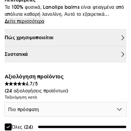
Θαμπάδα
Τα
100
%
φυσικά
,
Lanolips
balms
είναι φτιαγμένα από
απόλυτα καθαρή λανολίνη
.
Αυτό το εξαιρετικά
ενυδατικό συστατικό είναι ιδανικό για να
Δείτε περισσότερα
καταπολεμά το
δέρμα που
ξεφλουδίζει , τις παρανυχίδες, τις ξηρές
ρινικές διόδους και πολλά ακόμα
.
Ένα μικρό
Πώς χρησιμοποιείται
σωληνάριο μαγείας
!
Συστατικά
Αξιολόγηση προϊόντος
4.7/5
(24 αξιολογήσεις προϊόντων)
Ταξινόμηση κατά
Πιο πρόσφατη
Όλες (24)