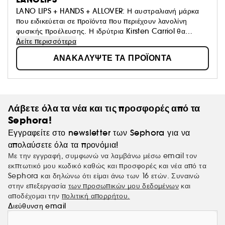
LANO LIPS + HANDS + ALLOVER: Η αυστραλιανή μάρκα
που ειδικεύεται σε προϊόντα που περιέχουν λανολίνη
φυσικής προέλευσης. Η ιδρύτρια Kirsten Carriol θα
ταξίδευε με το αεροπλάνο όταν διαπίστωσε ότι δεν είχε
Δείτε περισσότερα
βάλσαμο για τα χείλη. Αποφάσισε έτσι να δημιουργήσει τη
ΑΝΑΚΑΛΥΨΤΕ ΤΑ ΠΡΟΪΟΝΤΑ
μάρκα καλλυντικών της Lanolips. Η μάρκα προσφέρει
τώρα προϊόντα για τα χέρια, τα χείλη και το σώμα για ένα
απαλό και ενυδατωμένο δέρμα.
Λάβετε όλα τα νέα και τις προσφορές από τα
Sephora!
Εγγραφείτε στο newsletter των Sephora για να
απολαύσετε όλα τα προνόμια!
Με την εγγραφή, συμφωνώ να λαμβάνω μέσω email τον
εκπτωτικό μου κωδικό καθώς και προσφορές και νέα από τα
Sephora και δηλώνω ότι είμαι άνω των 16 ετών. Συναινώ
στην επεξεργασία
των προσωπικών μου δεδομένων
και
αποδέχομαι την
πολιτική απορρήτου.
Διεύθυνση email