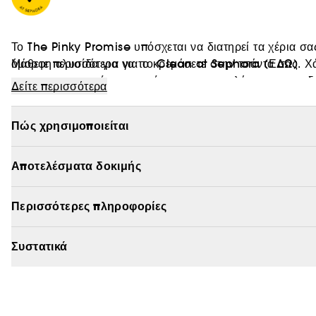
Το The Pinky Promise υπόσχεται να διατηρεί τα χέρια σα
όμορφη αλυσίδα για να το κρεμάσετε στην τσάντα σας. Χ
Μάθετε περισσότερα για το Clean at Sephora
(ΕΔΩ)
murumuru, τα χέρια σας γίνονται πιο απαλά και πιο ενυ
Δείτε περισσότερα
επαναπλήρωσης.
Πώς χρησιμοποιείται
Αποτελέσματα δοκιμής
Περισσότερες πληροφορίες
Συστατικά