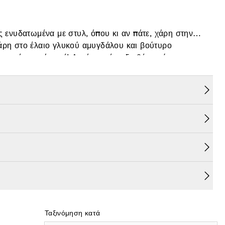
ς ενυδατωμένα με στυλ, όπου κι αν πάτε, χάρη στην
άρη στο έλαιο γλυκού αμυγδάλου και βούτυρο
δατωμένα από ποτέ! Αυτή η κρέμα διαθέτει σύστημα
Ταξινόμηση κατά