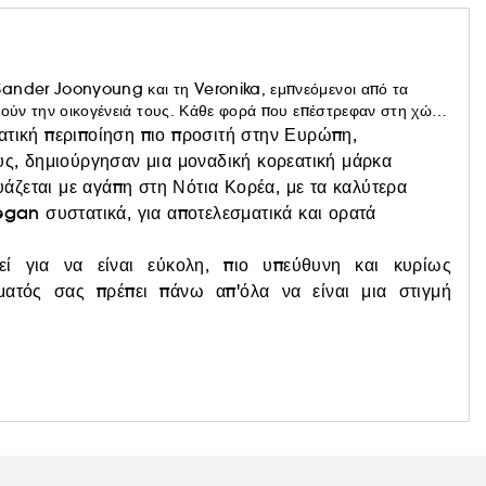
Sander Joonyoung και τη Veronika, εμπνεόμενοι από τα
θούν την οικογένειά τους. Κάθε φορά που επέστρεφαν στη χώρα
ότι θα τους ζητούσαν να φέρουν προϊόντα K-Beauty.
ατική περιποίηση πιο προσιτή στην Ευρώπη,
ους, δημιούργησαν μια μοναδική κορεατική μάρκα
ζεται με αγάπη στη Νότια Κορέα, με τα καλύτερα
egan συστατικά, για αποτελεσματικά και ορατά
εί για να είναι εύκολη, πιο υπεύθυνη και κυρίως
ρματός σας πρέπει πάνω απ'όλα να είναι μια στιγμή