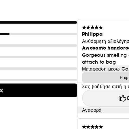
Philippa
Αυθόρμητη αξιολόγησ
Awesome handcr
Gorgeous smelling 
attach to bag
Μετάφραση μέσω Go
Η κρ
Σας βοήθησε αυτή η 
ας
Αναφορά