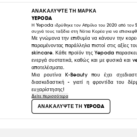
ΑΝΑΚΑΛΥΨΤΕ ΤΗ ΜΑΡΚΑ
YEPODA
Η Yepoda ιδρύθηκε τον Απρίλιο του 2020 από τον 
συχνά τους ταξίδια στη Νότια Κορέα για να επισκεφ
τους, οι φίλοι και η οικογένειά τους ήταν σίγουρο 
Με γνώμονα την επιθυμία να κάνουν την κορε
παραμένοντας παράλληλα πιστοί στις αξίες τ
skincare. Κάθε προϊόν της Yepoda παρασκευά
ενεργά συστατικά, καθώς και με φυσικά και v
αποτελέσματα.
Μια ρουτίνα K-Beauty που έχει σχεδιαστ
διασκεδαστική - γιατί η φροντίδα του δέ
ευχαρίστησης!
Δείτε περισσότερα
ΑΝΑΚΑΛΥΨΤΕ ΤΗ YEPODA