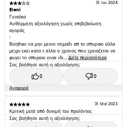
31 Ιαν 2024
Eleni
Η θεραπεία Succinic Acid Blemish Treatment
Γυναίκα
διαθέτει μια σύνθεση σε πράσινο χρώμα που οφείλεται
Αυθόρμητη αξιολόγηση χωρίς επιβεβαίωση
στη φυσική χλωροφύλλη που προέρχεται από τη
αγοράς
χρωστική των φυτών. Λόγω των διαφορετικών
·
καιρικών συνθηκών και των εποχών που εκτίθεται το
Βοηθαει να μην μεινει σημαδι απ το σπυρακι αλλα
φυτό, η απόχρωση της σύνθεσης του προϊόντος ίσως
μεχρι εκει κατα τ αλλα ο χρονος που χρειαζεται να
διαφέρει σε λάμψη. Αυτό δεν επηρεάζει την
φυγει το σπυρακι ειναι ιδι...
Δείτε περισσότερα
αποτελεσματικότητα του 2% ηλεκτρικού οξέος που
Σας βοήθησε αυτή η αξιολόγηση;
υπάρχει στη σύνθεση και μειώνει γρήγορα την
εμφάνιση ατελειών.
0
0
Αναφορά
31 Μαΐ 2023
Κριτική μετά από δοκιμή του προϊόντος
Σας βοήθησε αυτή η αξιολόγηση;