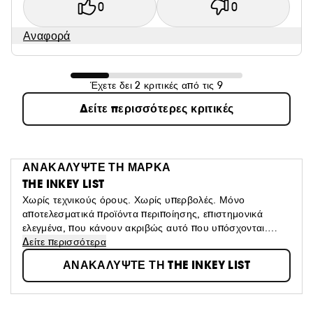
0
0
Αναφορά
Έχετε δει 2 κριτικές από τις 9
Δείτε περισσότερες κριτικές
ΑΝΑΚΑΛΥΨΤΕ ΤΗ ΜΑΡΚΑ
THE INKEY LIST
Χωρίς τεχνικούς όρους. Χωρίς υπερβολές. Μόνο
αποτελεσματικά προϊόντα περιποίησης, επιστημονικά
ελεγμένα, που κάνουν ακριβώς αυτό που υπόσχονται.
Η INKEY List σας δείχνει τι χρειάζεται πραγματικά το δέρμα
Δείτε περισσότερα
σας, όχι απλώς τι είναι της μόδας. Είτε είστε αρχάριος στη
ΑΝΑΚΑΛΥΨΤΕ ΤΗ THE INKEY LIST
φροντίδα του δέρματος είτε έμπειρος με μια καθιερωμένη
ρουτίνα, η INKEY είναι πάντα στο πλευρό σας, με
καινοτομία, εκπαίδευση και κλινικά αποδεδειγμένα
αποτελέσματα. Και όλα αυτά σε μια λογική τιμή.