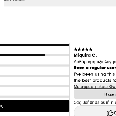
✔ Κεράσι Barbados (Acerola): Πλούσιο σε βιταμίνη C, φ
✔ Ginkgo Biloba: Ελέγχει τη λιπαρότητα και καθαρίζει
✔ Πράσινο Τσάι: Αντιοξειδωτικό, προστατεύει από εξωτε
✔ Σύκο: Πλούσιο σε αντιοξειδωτικά
✔ Κυδώνι: Θρέφει την επιδερμίδα
Μη φαγεσωρογόνο. Για όλους τους τύπους επιδερμίδας. 
Η εξωτερική συσκευασία είναι FSC και ανακυκλώσιμη.
Miquira C.
Η αντλία περιέχει 50% ανακυκλωμένο υλικό.
Αυθόρμητη αξιολόγησ
Το γυάλινο μπουκάλι ανακυκλώνεται ανάλογα με την περι
Been a regular use
I’ve been using this
the best products f
Μετάφραση μέσω Go
Η κριτ
Σας βοήθησε αυτή η 
ας