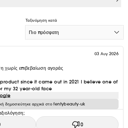
ωτίζει την επιδερμίδα
ρικούς παράγοντες
Ταξινόμηση κατά
Πιο πρόσφατη
Vegan και χωρίς γλουτένη.
03 Αυγ 2026
η χωρίς επιβεβαίωση αγοράς
οχή.
r
 product since it came out in 2021 I believe one of
or my 32 year-old face
ogle
ική δημοσιεύτηκε αρχικά στο fentybeauty-uk
αξιολόγηση;
0
0