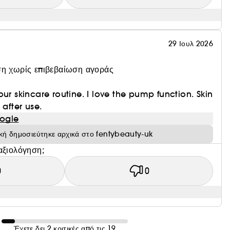
29 Ιουλ 2026
η χωρίς επιβεβαίωση αγοράς
ur skincare routine. I love the pump function. Skin
 after use.
ogle
ική δημοσιεύτηκε αρχικά στο fentybeauty-uk
αξιολόγηση;
0
0
Έχετε δει 2 κριτικές από τις 19