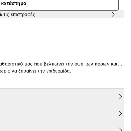
α κατάστημα
 τις επιστροφές
αθαριστικό μας που βελτιώνει την όψη των πόρων και
ρίς να ξηραίνει την επιδερμίδα.
αλλά τώρα υπάρχει και έκδοση χωρίς άρωμα.
ης λιπαρότητας
γονεί την επιδερμίδα
υν και φρεσκάρουν