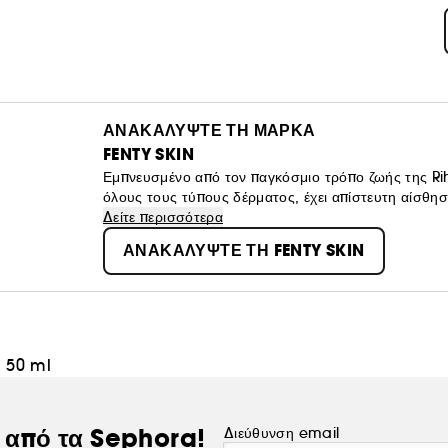
ΑΝΑΚΑΛΥΨΤΕ ΤΗ ΜΑΡΚΑ
FENTY SKIN
Εμπνευσμένο από τον παγκόσμιο τρόπο ζωής της Rih
όλους τους τύπους δέρματος, έχει απίστευτη αίσθηση
είναι για όλους. Ενημερωθείτε για τη νέα κουλτούρα
Δείτε περισσότερα
ΑΝΑΚΑΛΥΨΤΕ ΤΗ FENTY SKIN
+ 50 ml
ς από τα Sephora!
Διεύθυνση email