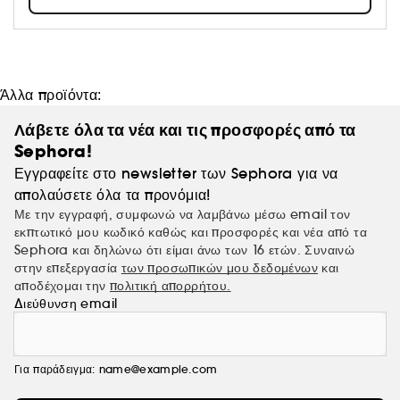
γυναίκα το καλύτερο της Φύσης αντλώντας από τα πιο
πολύτιμα περιουσιακά της στοιχεία Η Clarins έχει
εκατομμύρια πιστούς πελάτες και για εμάς ο καθένας είναι
μοναδικός.*Πηγή NPD BeautyTrends®, επιλεκτική αγορά
περιποίησης δέρματος, μάρκες κύρους, πωλήσεις σε αξία,
Άλλα προϊόντα:
κατά τη σωρευτική περίοδο από τον Ιανουάριο έως τον
Δεκέμβριο του 2020, συνολικά 3 χώρες (Γαλλία, Ιταλία,
Λάβετε όλα τα νέα και τις προσφορές από τα
Ηνωμένο Βασίλειο) "
Sephora!
Εγγραφείτε στο newsletter των Sephora για να
απολαύσετε όλα τα προνόμια!
Με την εγγραφή, συμφωνώ να λαμβάνω μέσω email τον
εκπτωτικό μου κωδικό καθώς και προσφορές και νέα από τα
Sephora και δηλώνω ότι είμαι άνω των 16 ετών. Συναινώ
στην επεξεργασία
των προσωπικών μου δεδομένων
και
αποδέχομαι την
πολιτική απορρήτου.
Διεύθυνση email
Για παράδειγμα: name@example.com