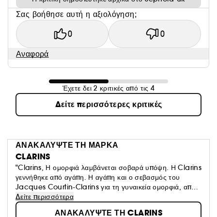
Σας βοήθησε αυτή η αξιολόγηση;
0
0
Αναφορά
Έχετε δει 2 κριτικές από τις 4
Δείτε περισσότερες κριτικές
ΑΝΑΚΑΛΥΨΤΕ ΤΗ ΜΑΡΚΑ
CLARINS
"Clarins, Η ομορφιά λαμβάνεται σοβαρά υπόψη. Η Clarins
γεννήθηκε από αγάπη. Η αγάπη και ο σεβασμός του
Jacques Courtin-Clarins για τη γυναικεία ομορφιά, από
την έναρξη του πρώτου Ινστιτούτου Clarins στο Παρίσι το
Δείτε περισσότερα
1954. N° 1 στο Skincare Prestige στην Ευρώπη*, η
ΑΝΑΚΑΛΥΨΤΕ ΤΗ CLARINS
Clarins δουλεύει ακούραστα για να προσφέρει σε κάθε