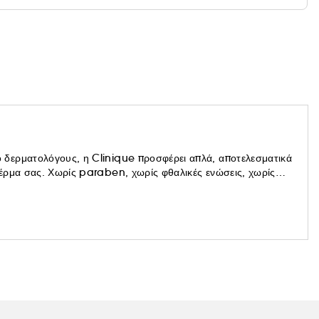
 και απορροφάται γρήγορα χωρίς να αφήνει λευκά
δερματολόγους, η Clinique προσφέρει απλά, αποτελεσματικά
έρμα σας. Χωρίς paraben, χωρίς φθαλικές ενώσεις, χωρίς
νται το μέγιστο αποτέλεσμα χωρίς ερεθισμούς. Με Clinique,
τες επιδερμίδες. Δοκιμασμένα να μην προκαλούν