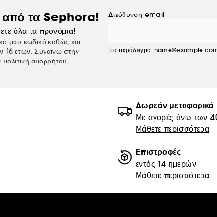
Χωρίς
ς από τα Sephora!
Διεύθυνση email
• Άρωμα
• Έλαιο
ετε όλα τα προνόμια!
• SLS
κό μου κωδικό καθώς και
• SLES
Για παράδειγμα: name@example.co
ν 16 ετών. Συναινώ στην
ν
πολιτική απορρήτου.
• Αλκοόλη
Δωρεάν μεταφορικά
Με αγορές άνω των 4
Μάθετε περισσότερα
Επιστροφές
εντός 14 ημερών
Μάθετε περισσότερα