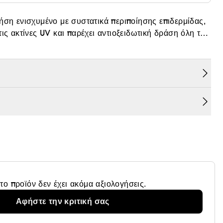
ήση ενισχυμένο με συστατικά περιποίησης επιδερμίδας,
ις ακτίνες UV και παρέχει αντιοξειδωτική δράση όλη την
ούν φθορά στην επιδερμίδα.
» ενυδάτωση.
βοηθούν στην αντιμετώπιση των ελευθέρων ριζών και
αφού καθαρίσετε το πρόσωπό σας.
τίνες UV.
το προϊόν δεν έχει ακόμα αξιολογήσεις.
Δερματολόγους, είναι δερματολογικά και οφθαλμολογικά
Αφήστε την κριτική σας