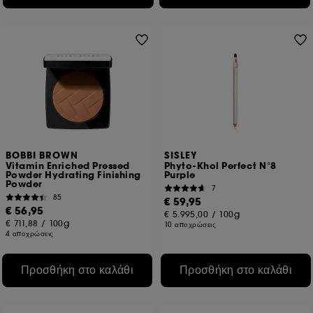
Cookies για την εξασφάλιση online πληρωμών :
μας
επιτρέπουν να αποτρέψουμε την απάτη πληρωμών και
την κλοπή ταυτότητας.
Εκτός από τα τεχνικά cookies, η εφαρμογή των
υπόλοιπων ιχνηλατών απαιτεί τη συγκατάθεσή σας.
Μπορείτε να προσαρμόσετε τις επιλογές σας σχετικά με την
τοποθέτηση αυτών των cookies χρησιμοποιώντας το
κουμπί "Προσαρμογή των επιλογών μου" παρακάτω ή να
επιλέξετε "Αποδοχή όλων" ή "Απόρριψη όλων". Μπορείτε
BOBBI BROWN
SISLEY
να επιλέξετε να αποσύρετε τη συγκατάθεσή σας ανά πάσα
Vitamin Enriched Pressed
Phyto-Khol Perfect N°8
στιγμή. Αν θέλετε περισσότερες πληροφορίες σχετικά με τα
Powder Hydrating Finishing
Purple
cookies που χρησιμοποιούνται, κάντε κλικ
εδώ
.
Powder
7
85
€ 59,95
€ 56,95
€ 5.995,00
/
100g
€ 711,88
/
100g
10 αποχρώσεις
4 αποχρώσεις
Προσθήκη στο καλάθι
Προσθήκη στο καλάθι