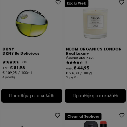
Exclu Web
DKNY
NEOM ORGANICS LONDON
DKNY Be Delicious
Real Luxury
Αρωματικό κερί
910
5
€ 81,95
€ 44,95
Από:
Από:
€ 109,95
/
100ml
€ 24,30
/
100g
3 μεγέθη
3 μεγέθη
Προσθήκη στο καλάθι
Προσθήκη στο καλάθι
Clean at Sephora