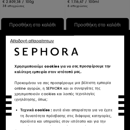
€ 2.809,38
/
100g
€ 1.116,67
/
100ml
38 αποχρώσεις
6 αποχρώσεις
Προσθήκη στο καλάθι
Προσθήκη στο καλάθι
Αποδοχή απαραίτητων
Χρησιμοποιούμε cookies για να σας προσφέρουμε την
καλύτερη εμπειρία στον ιστότοπό μας.
Προκειμένου να σας προσφέρουμε μια βέλτιστη εμπειρία
online αγορών, η SEPHORA και οι συνεργάτες της
BOBBI BROWN
SHISEIDO
χρησιμοποιούν cookies και λοιπές τεχνολογίες
Crushed Lip Color
POP PowderGel Eye Shadow
ιχνηλάτησης, όπως:
27
592
Τεχνικά cookies :
αυτά είναι απαραίτητα για να έχετε
€ 43,95
€ 22,17
Από:
τη δυνατότητα πρόσβασης στις διάφορες κατηγορίες,
€ 1.156,58
/
100g
€ 923,75
/
100g
προϊόντα και υπηρεσίες στον ιστότοπο και για την
6 αποχρώσεις
6 αποχρώσεις
ασφάλεια του ιστότοπου. Είναι απαραίτητα για την