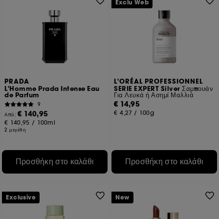
Exclu Web
PRADA
L'ORÉAL PROFESSIONNEL
L'Homme Prada Intense Eau
SERIE EXPERT Silver Σαμπουάν
de Parfum
Για Λευκά ή Ασημί Μαλλιά
€ 14,95
9
€ 140,95
€ 4,27
/
100g
Από:
€ 140,95
/
100ml
2 μεγέθη
Προσθήκη στο καλάθι
Προσθήκη στο καλάθι
Exclusive
New